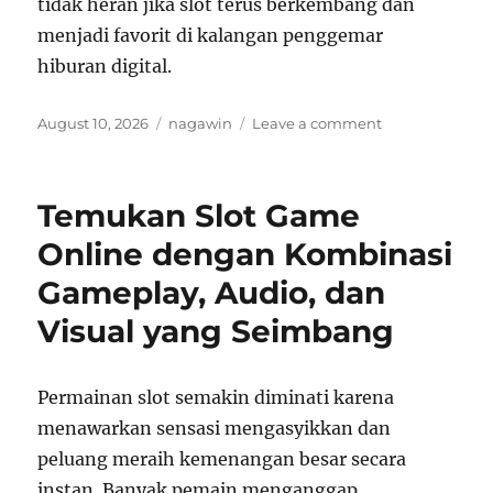
tidak heran jika slot terus berkembang dan
menjadi favorit di kalangan penggemar
hiburan digital.
Posted
Tags
on
August 10, 2026
nagawin
Leave a comment
on
Bongkar
Perbedaan
Slot
Temukan Slot Game
Game
Online
Online dengan Kombinasi
Klasik
Gameplay, Audio, dan
dan
Modern
Visual yang Seimbang
yang
Perlu
Kamu
Permainan slot semakin diminati karena
Ketahui
menawarkan sensasi mengasyikkan dan
peluang meraih kemenangan besar secara
instan. Banyak pemain menganggap