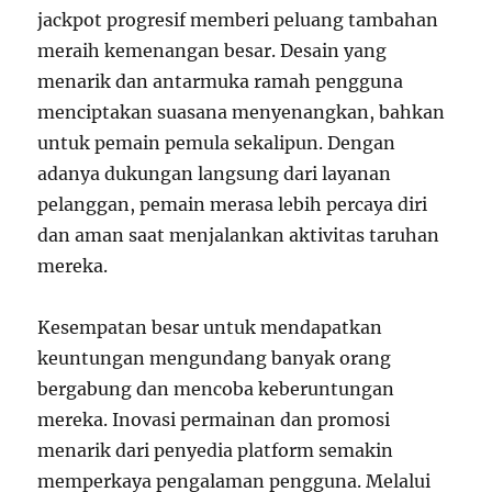
jackpot progresif memberi peluang tambahan
meraih kemenangan besar. Desain yang
menarik dan antarmuka ramah pengguna
menciptakan suasana menyenangkan, bahkan
untuk pemain pemula sekalipun. Dengan
adanya dukungan langsung dari layanan
pelanggan, pemain merasa lebih percaya diri
dan aman saat menjalankan aktivitas taruhan
mereka.
Kesempatan besar untuk mendapatkan
keuntungan mengundang banyak orang
bergabung dan mencoba keberuntungan
mereka. Inovasi permainan dan promosi
menarik dari penyedia platform semakin
memperkaya pengalaman pengguna. Melalui