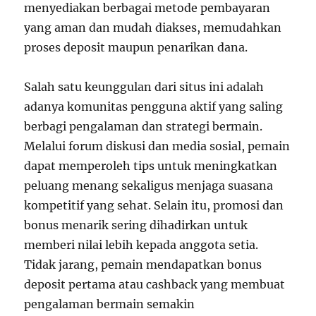
menyediakan berbagai metode pembayaran
yang aman dan mudah diakses, memudahkan
proses deposit maupun penarikan dana.
Salah satu keunggulan dari situs ini adalah
adanya komunitas pengguna aktif yang saling
berbagi pengalaman dan strategi bermain.
Melalui forum diskusi dan media sosial, pemain
dapat memperoleh tips untuk meningkatkan
peluang menang sekaligus menjaga suasana
kompetitif yang sehat. Selain itu, promosi dan
bonus menarik sering dihadirkan untuk
memberi nilai lebih kepada anggota setia.
Tidak jarang, pemain mendapatkan bonus
deposit pertama atau cashback yang membuat
pengalaman bermain semakin