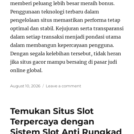
memberi peluang lebih besar meraih bonus.
Penggunaan teknologi terbaru dalam
pengelolaan situs memastikan performa tetap
optimal dan stabil. Kejujuran serta transparansi
dalam setiap transaksi menjadi pondasi utama
dalam membangun kepercayaan pengguna.
Dengan segala kelebihan tersebut, tidak heran
jika situs gacor mampu bersaing di pasar judi
online global.
Posted
on
August 10, 2026
Leave a comment
on
Teknik
Mengurangi
Risiko
Temukan Situs Slot
Rugi
dengan
Terpercaya dengan
Strategi
Sistem Slot Anti Rungkad
Diversifikasi