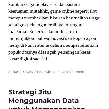
kombinasi gameplay seru dan sistem
keamanan mutakhir, game online seperti slot
mampu memberikan hiburan berkualitas tinggi
sekaligus peluang meraih keuntungan
maksimal. Keberhasilan industri ini
menunjukkan bahwa inovasi dan kepercayaan
menjadi kunci utama dalam mempertahankan
popularitasnya di tengah persaingan ketat
pasar digital saat ini.
Posted
Tags
on
August 10, 2026
nagawin
Leave a comment
on
Ubah
Modal
Kecil
Strategi Jitu
Jadi
Jackpot
Menggunakan Data
Besar
dengan