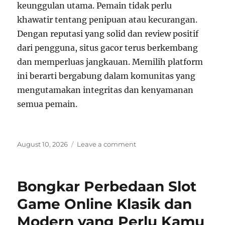
keunggulan utama. Pemain tidak perlu
khawatir tentang penipuan atau kecurangan.
Dengan reputasi yang solid dan review positif
dari pengguna, situs gacor terus berkembang
dan memperluas jangkauan. Memilih platform
ini berarti bergabung dalam komunitas yang
mengutamakan integritas dan kenyamanan
semua pemain.
Posted
on
August 10, 2026
Leave a comment
on
Strategi
Jitu
Menggunakan
Bongkar Perbedaan Slot
Data
untuk
Game Online Klasik dan
Memenangkan
Modern yang Perlu Kamu
Taruhan