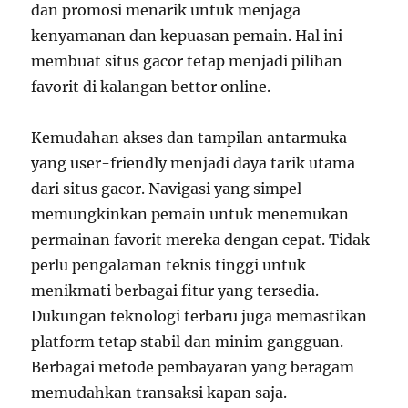
dan promosi menarik untuk menjaga
kenyamanan dan kepuasan pemain. Hal ini
membuat situs gacor tetap menjadi pilihan
favorit di kalangan bettor online.
Kemudahan akses dan tampilan antarmuka
yang user-friendly menjadi daya tarik utama
dari situs gacor. Navigasi yang simpel
memungkinkan pemain untuk menemukan
permainan favorit mereka dengan cepat. Tidak
perlu pengalaman teknis tinggi untuk
menikmati berbagai fitur yang tersedia.
Dukungan teknologi terbaru juga memastikan
platform tetap stabil dan minim gangguan.
Berbagai metode pembayaran yang beragam
memudahkan transaksi kapan saja.