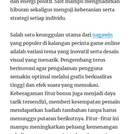
dan energi positif. Slot mampu menghadirkan
hiburan sekaligus menguji keberanian serta
strategi setiap individu.
Salah satu keunggulan utama dari
nagawin
yang populer di kalangan pecinta game online
adalah variasi tema yang inovatif serta desain
visual yang menarik. Pengembang terus
berinovasi agar pengalaman pengguna
semakin optimal melalui grafis berkualitas
tinggi dan efek suara yang memukau.
Keberagaman fitur bonus juga menjadi daya
tarik tersendiri, memberi kesempatan pemain
mendapatkan hadiah tambahan tanpa harus
menunggu putaran berikutnya. Fitur-fitur ini
mampu meningkatkan peluang kemenangan