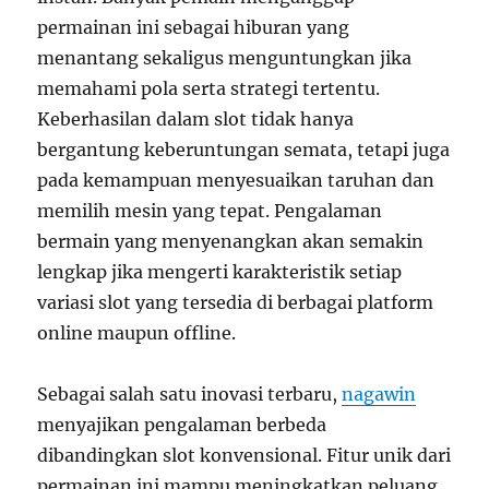
permainan ini sebagai hiburan yang
menantang sekaligus menguntungkan jika
memahami pola serta strategi tertentu.
Keberhasilan dalam slot tidak hanya
bergantung keberuntungan semata, tetapi juga
pada kemampuan menyesuaikan taruhan dan
memilih mesin yang tepat. Pengalaman
bermain yang menyenangkan akan semakin
lengkap jika mengerti karakteristik setiap
variasi slot yang tersedia di berbagai platform
online maupun offline.
Sebagai salah satu inovasi terbaru,
nagawin
menyajikan pengalaman berbeda
dibandingkan slot konvensional. Fitur unik dari
permainan ini mampu meningkatkan peluang