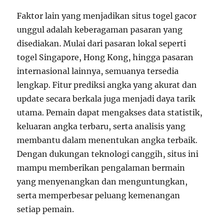
Faktor lain yang menjadikan situs togel gacor
unggul adalah keberagaman pasaran yang
disediakan. Mulai dari pasaran lokal seperti
togel Singapore, Hong Kong, hingga pasaran
internasional lainnya, semuanya tersedia
lengkap. Fitur prediksi angka yang akurat dan
update secara berkala juga menjadi daya tarik
utama. Pemain dapat mengakses data statistik,
keluaran angka terbaru, serta analisis yang
membantu dalam menentukan angka terbaik.
Dengan dukungan teknologi canggih, situs ini
mampu memberikan pengalaman bermain
yang menyenangkan dan menguntungkan,
serta memperbesar peluang kemenangan
setiap pemain.