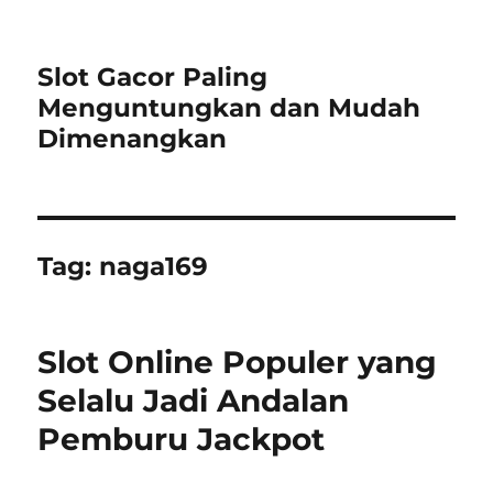
Slot Gacor Paling
Menguntungkan dan Mudah
Dimenangkan
Tag:
naga169
Slot Online Populer yang
Selalu Jadi Andalan
Pemburu Jackpot