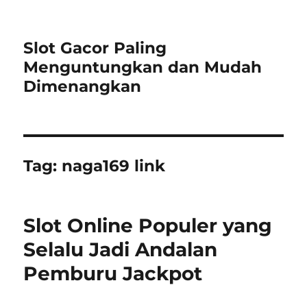
Slot Gacor Paling
Menguntungkan dan Mudah
Dimenangkan
Tag:
naga169 link
Slot Online Populer yang
Selalu Jadi Andalan
Pemburu Jackpot