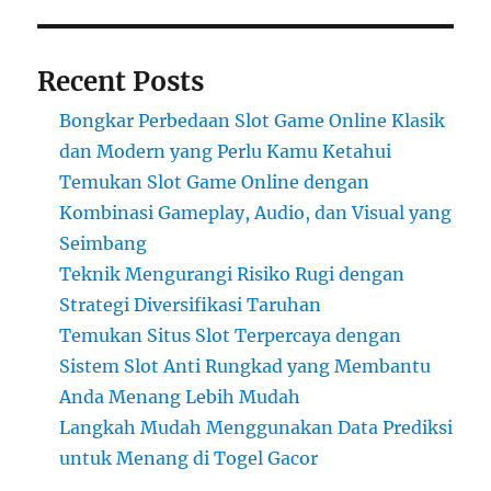
Recent Posts
Bongkar Perbedaan Slot Game Online Klasik
dan Modern yang Perlu Kamu Ketahui
Temukan Slot Game Online dengan
Kombinasi Gameplay, Audio, dan Visual yang
Seimbang
Teknik Mengurangi Risiko Rugi dengan
Strategi Diversifikasi Taruhan
Temukan Situs Slot Terpercaya dengan
Sistem Slot Anti Rungkad yang Membantu
Anda Menang Lebih Mudah
Langkah Mudah Menggunakan Data Prediksi
untuk Menang di Togel Gacor