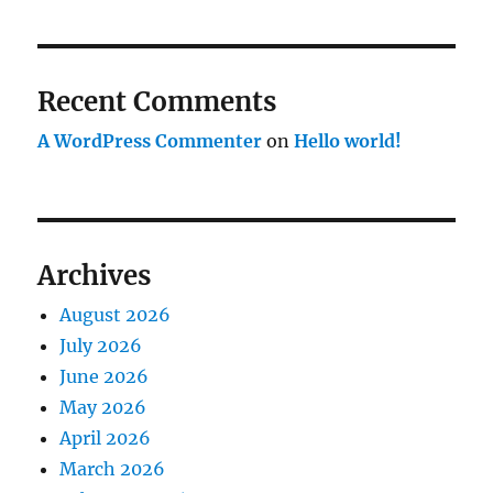
Recent Comments
A WordPress Commenter
on
Hello world!
Archives
August 2026
July 2026
June 2026
May 2026
April 2026
March 2026