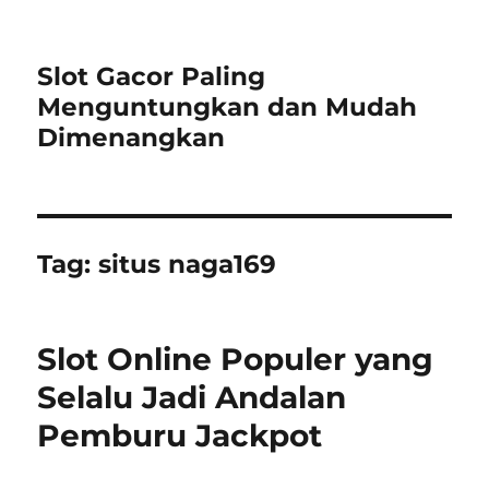
Slot Gacor Paling
Menguntungkan dan Mudah
Dimenangkan
Tag:
situs naga169
Slot Online Populer yang
Selalu Jadi Andalan
Pemburu Jackpot