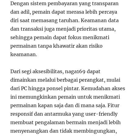
Dengan sistem pembayaran yang transparan
dan adil, pemain dapat merasa lebih percaya
diri saat memasang taruhan. Keamanan data
dan transaksi juga menjadi prioritas utama,
sehingga pemain dapat fokus menikmati
permainan tanpa khawatir akan risiko
keamanan.
Dari segi aksesibilitas, naga169 dapat
dimainkan melalui berbagai perangkat, mulai
dari PC hingga ponsel pintar. Kemudahan akses
ini memungkinkan pemain untuk menikmati
permainan kapan saja dan di mana saja. Fitur
responsif dan antarmuka yang user-friendly
membuat pengalaman bermain menjadi lebih
menyenangkan dan tidak membingungkan,