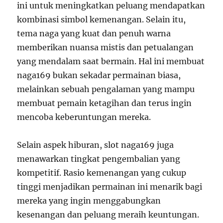
ini untuk meningkatkan peluang mendapatkan
kombinasi simbol kemenangan. Selain itu,
tema naga yang kuat dan penuh warna
memberikan nuansa mistis dan petualangan
yang mendalam saat bermain. Hal ini membuat
naga169 bukan sekadar permainan biasa,
melainkan sebuah pengalaman yang mampu
membuat pemain ketagihan dan terus ingin
mencoba keberuntungan mereka.
Selain aspek hiburan, slot naga169 juga
menawarkan tingkat pengembalian yang
kompetitif. Rasio kemenangan yang cukup
tinggi menjadikan permainan ini menarik bagi
mereka yang ingin menggabungkan
kesenangan dan peluang meraih keuntungan.