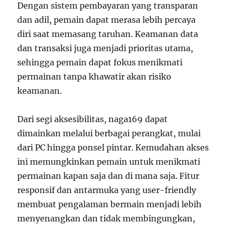
Dengan sistem pembayaran yang transparan
dan adil, pemain dapat merasa lebih percaya
diri saat memasang taruhan. Keamanan data
dan transaksi juga menjadi prioritas utama,
sehingga pemain dapat fokus menikmati
permainan tanpa khawatir akan risiko
keamanan.
Dari segi aksesibilitas, naga169 dapat
dimainkan melalui berbagai perangkat, mulai
dari PC hingga ponsel pintar. Kemudahan akses
ini memungkinkan pemain untuk menikmati
permainan kapan saja dan di mana saja. Fitur
responsif dan antarmuka yang user-friendly
membuat pengalaman bermain menjadi lebih
menyenangkan dan tidak membingungkan,