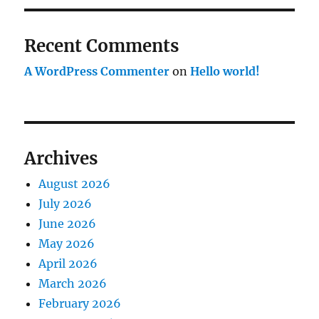
Recent Comments
A WordPress Commenter
on
Hello world!
Archives
August 2026
July 2026
June 2026
May 2026
April 2026
March 2026
February 2026