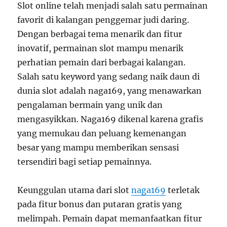
Slot online telah menjadi salah satu permainan
favorit di kalangan penggemar judi daring.
Dengan berbagai tema menarik dan fitur
inovatif, permainan slot mampu menarik
perhatian pemain dari berbagai kalangan.
Salah satu keyword yang sedang naik daun di
dunia slot adalah naga169, yang menawarkan
pengalaman bermain yang unik dan
mengasyikkan. Naga169 dikenal karena grafis
yang memukau dan peluang kemenangan
besar yang mampu memberikan sensasi
tersendiri bagi setiap pemainnya.
Keunggulan utama dari slot
naga169
terletak
pada fitur bonus dan putaran gratis yang
melimpah. Pemain dapat memanfaatkan fitur