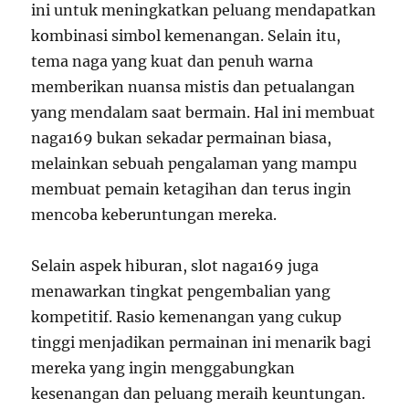
ini untuk meningkatkan peluang mendapatkan
kombinasi simbol kemenangan. Selain itu,
tema naga yang kuat dan penuh warna
memberikan nuansa mistis dan petualangan
yang mendalam saat bermain. Hal ini membuat
naga169 bukan sekadar permainan biasa,
melainkan sebuah pengalaman yang mampu
membuat pemain ketagihan dan terus ingin
mencoba keberuntungan mereka.
Selain aspek hiburan, slot naga169 juga
menawarkan tingkat pengembalian yang
kompetitif. Rasio kemenangan yang cukup
tinggi menjadikan permainan ini menarik bagi
mereka yang ingin menggabungkan
kesenangan dan peluang meraih keuntungan.