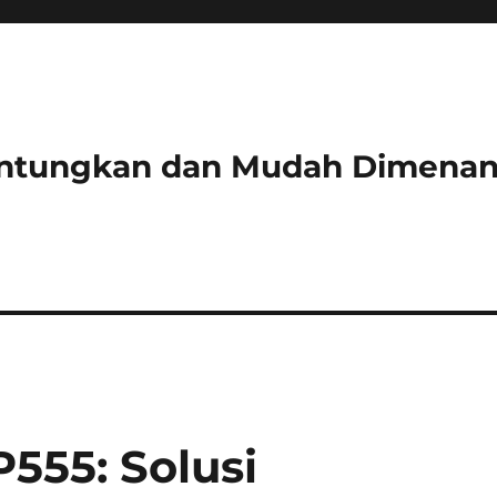
guntungkan dan Mudah Dimena
P555: Solusi