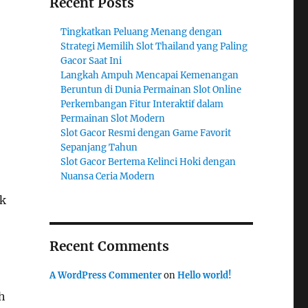
Recent Posts
Tingkatkan Peluang Menang dengan
Strategi Memilih Slot Thailand yang Paling
Gacor Saat Ini
Langkah Ampuh Mencapai Kemenangan
Beruntun di Dunia Permainan Slot Online
Perkembangan Fitur Interaktif dalam
Permainan Slot Modern
Slot Gacor Resmi dengan Game Favorit
Sepanjang Tahun
Slot Gacor Bertema Kelinci Hoki dengan
Nuansa Ceria Modern
uk
Recent Comments
A WordPress Commenter
on
Hello world!
h