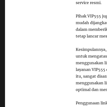
service resmi.
Pihak VIP555 jug
mudah dijangkau
dalam memberik
tetap lancar me
Kesimpulannya, l
untuk mengatasi
menggunakan lin
layanan VIP555
itu, sangat disa
menggunakan lin
optimal dan me
Penggunaan link