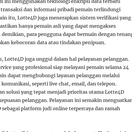
rm ini menggunakan teknologi enkripsi data terbaru
transaksi dan informasi pribadi pemain terlindungi
ain itu, Lotte4D juga menerapkan sistem verifikasi yang
stikan hanya pemain asli yang dapat mengakses
 demikian, para pengguna dapat bermain dengan tenan
akan kebocoran data atau tindakan penipuan.
, Lotte4D juga unggul dalam hal pelayanan pelanggan.
rvice yang profesional siap melayani pemain selama 24
ain dapat menghubungi layanan pelanggan melalui
 komunikasi, seperti live chat, email, dan telepon.
an solusi yang tepat menjadi prioritas utama Lotte4D
kepuasan pelanggan. Pelayanan ini semakin menguatka
 sebagai platform judi online terpercaya dan ramah