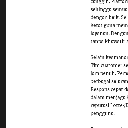
canggih. Platfo
sehingga semua 
dengan baik. Sel
ketat guna mema
layanan. Dengan
tanpa khawatir 
Selain keamanan
Tim customer se
jam penuh. Pem
berbagai saluran
Respons cepat d
dalam menjaga 
reputasi Lotte4D
pengguna.