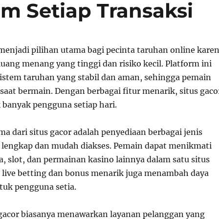
am Setiap Transaksi
menjadi pilihan utama bagi pecinta taruhan online kare
ang menang yang tinggi dan risiko kecil. Platform ini
sistem taruhan yang stabil dan aman, sehingga pemain
aat bermain. Dengan berbagai fitur menarik, situs gaco
banyak pengguna setiap hari.
a dari situs gacor adalah penyediaan berbagai jenis
 lengkap dan mudah diakses. Pemain dapat menikmati
, slot, dan permainan kasino lainnya dalam satu situs
ur live betting dan bonus menarik juga menambah daya
untuk pengguna setia.
us gacor biasanya menawarkan layanan pelanggan yang