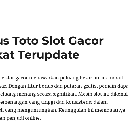
s Toto Slot Gacor
kat Terupdate
 slot gacor menawarkan peluang besar untuk meraih
r. Dengan fitur bonus dan putaran gratis, pemain dapa
luang menang secara signifikan. Mesin slot ini dikenal
kemenangan yang tinggi dan konsistensi dalam
il yang menguntungkan. Keunggulan ini membuatnya
gan penjudi online.