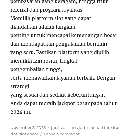
pembayaran yang beragam, hingga fitur
referral dan program loyalitas.
Memilih platform slot yang dapat
diandalkan adalah langkah
penting untuk mencapai kemenangan besar
dan mendapatkan pengalaman bermain
yang seru. Pastikan platform yang dipilih
memiliki izin resmi, tingkat
pengembalian tinggi,
serta menawarkan layanan terbaik. Dengan
strategi
yang sesuai dan sedikit keberuntungan,
Anda dapat meraih jackpot besar pada tahun
2024 ini.
Posted
Tags
November 3, 2025
judi slot
,
situs judi slot hari ini
,
situs
on
on
slot
,
slot gacor
Leave a comment