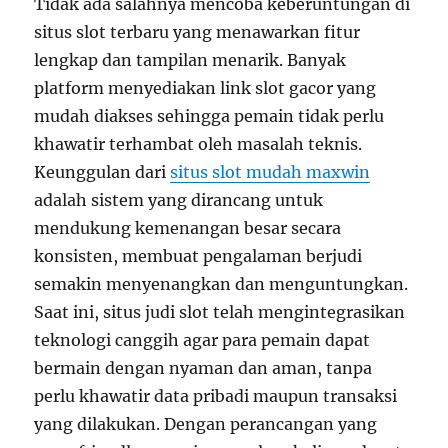
Tidak ada salahnya mencoba keberuntungan di
situs slot terbaru yang menawarkan fitur
lengkap dan tampilan menarik. Banyak
platform menyediakan link slot gacor yang
mudah diakses sehingga pemain tidak perlu
khawatir terhambat oleh masalah teknis.
Keunggulan dari
situs slot mudah maxwin
adalah sistem yang dirancang untuk
mendukung kemenangan besar secara
konsisten, membuat pengalaman berjudi
semakin menyenangkan dan menguntungkan.
Saat ini, situs judi slot telah mengintegrasikan
teknologi canggih agar para pemain dapat
bermain dengan nyaman dan aman, tanpa
perlu khawatir data pribadi maupun transaksi
yang dilakukan. Dengan perancangan yang