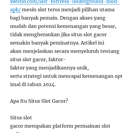
sworld.com/last-fortress-underground-mod-
apk/
mesin slot terus menjadi pilihan utama
bagi banyak pemain. Dengan akses yang
mudah dan potensi kemenangan yang besar,
tidak mengherankan jika situs slot gacor
semakin banyak peminatnya. Artikel ini
akan menjelaskan secara menyeluruh tentang
situs slot gacor, faktor-
faktor yang menjadikannya unik,
serta strategi untuk mencapai kemenangan opt
imal di tahun 2024.
Apa Itu Situs Slot Gacor?
Situs slot
gacor merupakan platform permainan slot