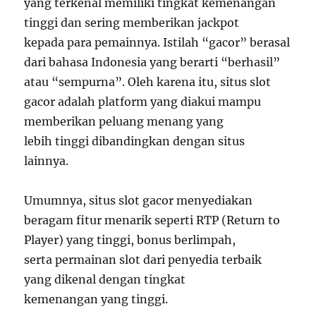
yang terkenal memiliki tingkat kemenangan
tinggi dan sering memberikan jackpot
kepada para pemainnya. Istilah “gacor” berasal
dari bahasa Indonesia yang berarti “berhasil”
atau “sempurna”. Oleh karena itu, situs slot
gacor adalah platform yang diakui mampu
memberikan peluang menang yang
lebih tinggi dibandingkan dengan situs
lainnya.
Umumnya, situs slot gacor menyediakan
beragam fitur menarik seperti RTP (Return to
Player) yang tinggi, bonus berlimpah,
serta permainan slot dari penyedia terbaik
yang dikenal dengan tingkat
kemenangan yang tinggi.