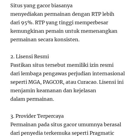
Situs yang gacor biasanya
menyediakan permainan dengan RTP lebih
dari 95%. RTP yang tinggi memperbesar
kemungkinan pemain untuk memenangkan
permainan secara konsisten.
2. Lisensi Resmi
Pastikan situs tersebut memiliki izin resmi
dari lembaga pengawas perjudian internasional
seperti MGA, PAGCOR, atau Curacao. Lisensi ini
menjamin keamanan dan kejelasan
dalam permainan.
3. Provider Terpercaya
Permainan pada situs gacor umumnya berasal
dari penyedia terkemuka seperti Pragmatic