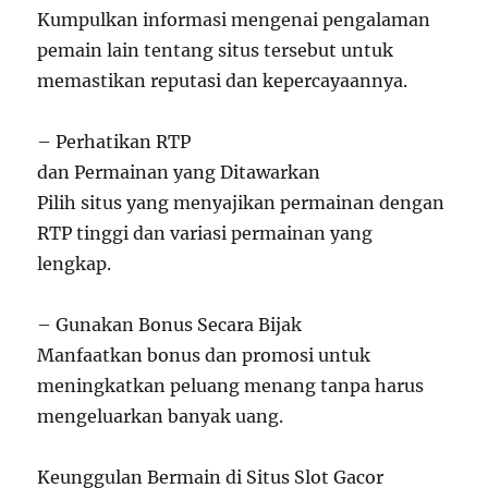
Kumpulkan informasi mengenai pengalaman
pemain lain tentang situs tersebut untuk
memastikan reputasi dan kepercayaannya.
– Perhatikan RTP
dan Permainan yang Ditawarkan
Pilih situs yang menyajikan permainan dengan
RTP tinggi dan variasi permainan yang
lengkap.
– Gunakan Bonus Secara Bijak
Manfaatkan bonus dan promosi untuk
meningkatkan peluang menang tanpa harus
mengeluarkan banyak uang.
Keunggulan Bermain di Situs Slot Gacor