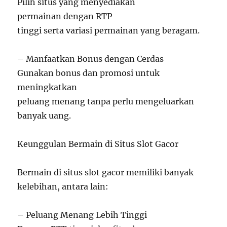
Pilih situs yang menyediakan
permainan dengan RTP
tinggi serta variasi permainan yang beragam.
– Manfaatkan Bonus dengan Cerdas
Gunakan bonus dan promosi untuk
meningkatkan
peluang menang tanpa perlu mengeluarkan
banyak uang.
Keunggulan Bermain di Situs Slot Gacor
Bermain di situs slot gacor memiliki banyak
kelebihan, antara lain:
– Peluang Menang Lebih Tinggi