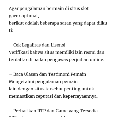
Agar pengalaman bermain di situs slot
gacor optimal,
berikut adalah beberapa saran yang dapat diiku
ti:
– Cek Legalitas dan Lisensi
Verifikasi bahwa situs memiliki izin resmi dan
terdaftar di badan pengawas perjudian online.
– Baca Ulasan dan Testimoni Pemain
Mengetahui pengalaman pemain
lain dengan situs tersebut penting untuk
memastikan reputasi dan kepercayaannya.
– Perhatikan RTP dan Game yang Tersedia