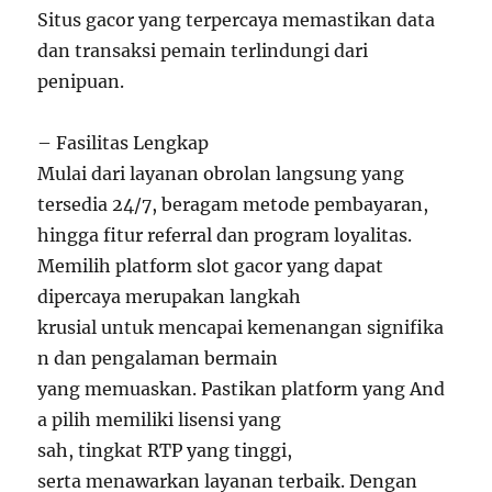
Situs gacor yang terpercaya memastikan data
dan transaksi pemain terlindungi dari
penipuan.
– Fasilitas Lengkap
Mulai dari layanan obrolan langsung yang
tersedia 24/7, beragam metode pembayaran,
hingga fitur referral dan program loyalitas.
Memilih platform slot gacor yang dapat
dipercaya merupakan langkah
krusial untuk mencapai kemenangan signifika
n dan pengalaman bermain
yang memuaskan. Pastikan platform yang And
a pilih memiliki lisensi yang
sah, tingkat RTP yang tinggi,
serta menawarkan layanan terbaik. Dengan