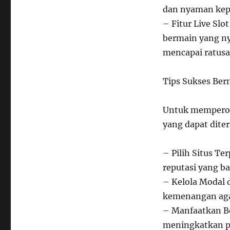
dan nyaman kep
– Fitur Live Sl
bermain yang ny
mencapai ratusan
Tips Sukses Ber
Untuk memperole
yang dapat dite
– Pilih Situs Te
reputasi yang ba
– Kelola Modal 
kemenangan agar
– Manfaatkan B
meningkatkan 