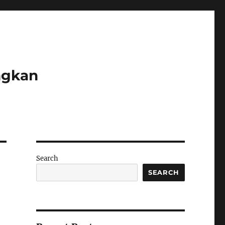
ngkan
Search
SEARCH