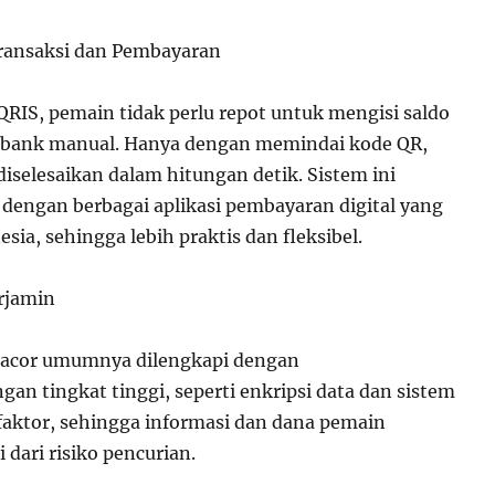
ransaksi dan Pembayaran
RIS, pemain tidak perlu repot untuk mengisi saldo
r bank manual. Hanya dengan memindai kode QR,
diselesaikan dalam hitungan detik. Sistem ini
 dengan berbagai aplikasi pembayaran digital yang
esia, sehingga lebih praktis dan fleksibel.
rjamin
 gacor umumnya dilengkapi dengan
gan tingkat tinggi, seperti enkripsi data dan sistem
 faktor, sehingga informasi dan dana pemain
 dari risiko pencurian.