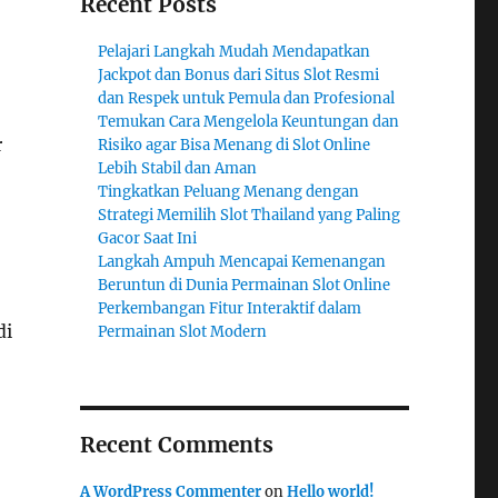
Recent Posts
Pelajari Langkah Mudah Mendapatkan
Jackpot dan Bonus dari Situs Slot Resmi
dan Respek untuk Pemula dan Profesional
Temukan Cara Mengelola Keuntungan dan
r
Risiko agar Bisa Menang di Slot Online
Lebih Stabil dan Aman
Tingkatkan Peluang Menang dengan
Strategi Memilih Slot Thailand yang Paling
Gacor Saat Ini
Langkah Ampuh Mencapai Kemenangan
Beruntun di Dunia Permainan Slot Online
Perkembangan Fitur Interaktif dalam
di
Permainan Slot Modern
Recent Comments
A WordPress Commenter
on
Hello world!