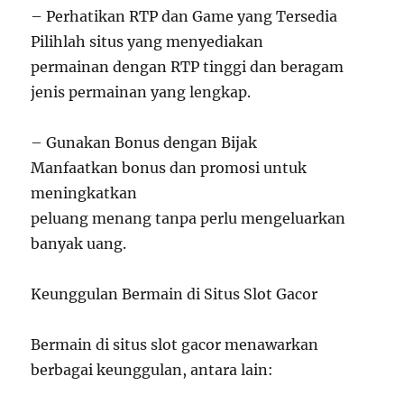
– Perhatikan RTP dan Game yang Tersedia
Pilihlah situs yang menyediakan
permainan dengan RTP tinggi dan beragam
jenis permainan yang lengkap.
– Gunakan Bonus dengan Bijak
Manfaatkan bonus dan promosi untuk
meningkatkan
peluang menang tanpa perlu mengeluarkan
banyak uang.
Keunggulan Bermain di Situs Slot Gacor
Bermain di situs slot gacor menawarkan
berbagai keunggulan, antara lain: