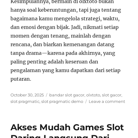
Kesimpulannya, bermain di olxtoto bukan
hanya soal keberuntungan, tapi juga tentang
bagaimana kamu mengelola strategi, waktu,
dan emosi dengan bijak. Jadi, nikmati setiap
momen dengan tenang, mainlah dengan
rencana, dan biarkan kemenangan datang
tanpa drama—karena pada akhirnya, yang
paling penting adalah keseruan dan
pengalaman yang kamu dapatkan dari setiap
putaran.
Posted
Tags
October 30, 2025
bandar slot gacor
,
olxtoto
,
slot gacor
,
on
on
slot pragmatic
,
slot pragmatic demo
Leave a comment
Strate
Cerda
Mena
Akses Mudah Games Slot
Main
Tanpa