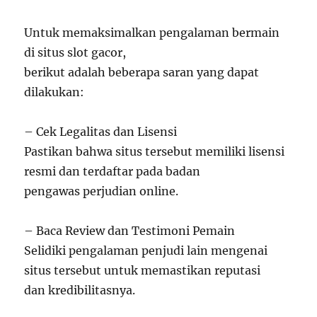
Untuk memaksimalkan pengalaman bermain
di situs slot gacor,
berikut adalah beberapa saran yang dapat
dilakukan:
– Cek Legalitas dan Lisensi
Pastikan bahwa situs tersebut memiliki lisensi
resmi dan terdaftar pada badan
pengawas perjudian online.
– Baca Review dan Testimoni Pemain
Selidiki pengalaman penjudi lain mengenai
situs tersebut untuk memastikan reputasi
dan kredibilitasnya.