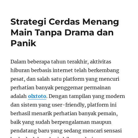
Rasa
Kenikmatan
dan
Strategi Cerdas Menang
Keberuntungan
yang
Main Tanpa Drama dan
Tak
Panik
Terduga
Dalam beberapa tahun terakhir, aktivitas
hiburan berbasis internet telah berkembang
pesat, dan salah satu platform yang mencuri
perhatian banyak penggemar permainan
adalah
olxtoto
. Dengan tampilan yang modern
dan sistem yang user-friendly, platform ini
berhasil menarik perhatian banyak pemain,
baik yang sudah berpengalaman maupun
pendatang baru yang sedang mencari sensasi