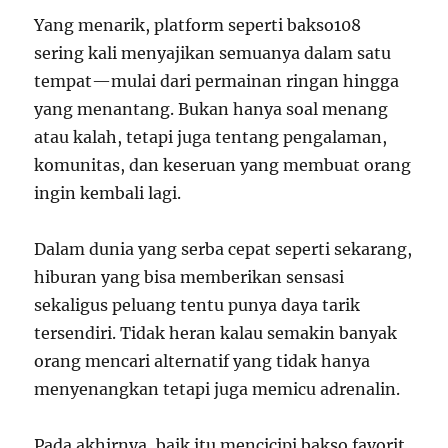
Yang menarik, platform seperti bakso108
sering kali menyajikan semuanya dalam satu
tempat—mulai dari permainan ringan hingga
yang menantang. Bukan hanya soal menang
atau kalah, tetapi juga tentang pengalaman,
komunitas, dan keseruan yang membuat orang
ingin kembali lagi.
Dalam dunia yang serba cepat seperti sekarang,
hiburan yang bisa memberikan sensasi
sekaligus peluang tentu punya daya tarik
tersendiri. Tidak heran kalau semakin banyak
orang mencari alternatif yang tidak hanya
menyenangkan tetapi juga memicu adrenalin.
Pada akhirnya, baik itu mencicipi bakso favorit,