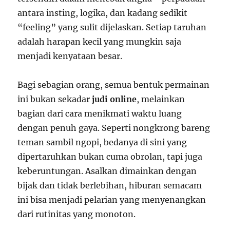
antara insting, logika, dan kadang sedikit
“feeling” yang sulit dijelaskan. Setiap taruhan
adalah harapan kecil yang mungkin saja
menjadi kenyataan besar.
Bagi sebagian orang, semua bentuk permainan
ini bukan sekadar
judi online
, melainkan
bagian dari cara menikmati waktu luang
dengan penuh gaya. Seperti nongkrong bareng
teman sambil ngopi, bedanya di sini yang
dipertaruhkan bukan cuma obrolan, tapi juga
keberuntungan. Asalkan dimainkan dengan
bijak dan tidak berlebihan, hiburan semacam
ini bisa menjadi pelarian yang menyenangkan
dari rutinitas yang monoton.