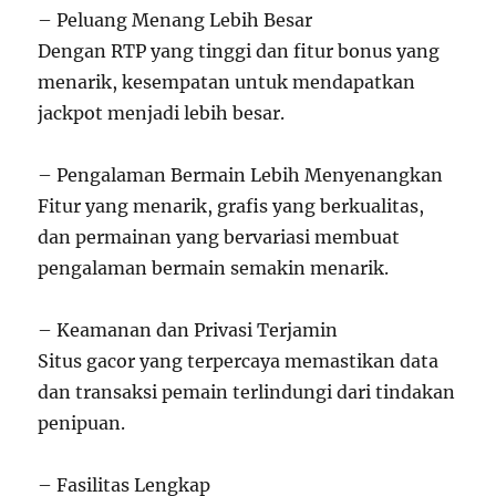
– Peluang Menang Lebih Besar
Dengan RTP yang tinggi dan fitur bonus yang
menarik, kesempatan untuk mendapatkan
jackpot menjadi lebih besar.
– Pengalaman Bermain Lebih Menyenangkan
Fitur yang menarik, grafis yang berkualitas,
dan permainan yang bervariasi membuat
pengalaman bermain semakin menarik.
– Keamanan dan Privasi Terjamin
Situs gacor yang terpercaya memastikan data
dan transaksi pemain terlindungi dari tindakan
penipuan.
– Fasilitas Lengkap