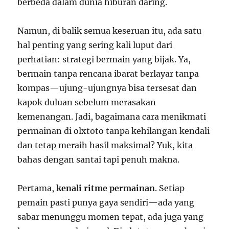
berbeda dalam dunia hiburan daring.
Namun, di balik semua keseruan itu, ada satu
hal penting yang sering kali luput dari
perhatian: strategi bermain yang bijak. Ya,
bermain tanpa rencana ibarat berlayar tanpa
kompas—ujung-ujungnya bisa tersesat dan
kapok duluan sebelum merasakan
kemenangan. Jadi, bagaimana cara menikmati
permainan di olxtoto tanpa kehilangan kendali
dan tetap meraih hasil maksimal? Yuk, kita
bahas dengan santai tapi penuh makna.
Pertama,
kenali ritme permainan
. Setiap
pemain pasti punya gaya sendiri—ada yang
sabar menunggu momen tepat, ada juga yang