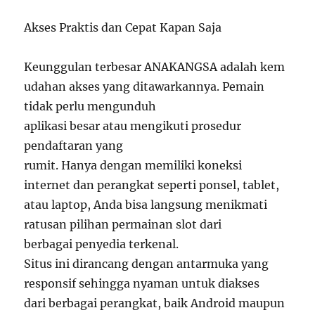
Akses Praktis dan Cepat Kapan Saja
Keunggulan terbesar ANAKANGSA adalah kem
udahan akses yang ditawarkannya. Pemain
tidak perlu mengunduh
aplikasi besar atau mengikuti prosedur
pendaftaran yang
rumit. Hanya dengan memiliki koneksi
internet dan perangkat seperti ponsel, tablet,
atau laptop, Anda bisa langsung menikmati
ratusan pilihan permainan slot dari
berbagai penyedia terkenal.
Situs ini dirancang dengan antarmuka yang
responsif sehingga nyaman untuk diakses
dari berbagai perangkat, baik Android maupun