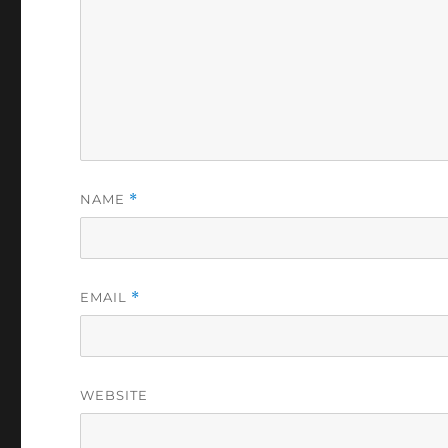
NAME
*
EMAIL
*
WEBSITE