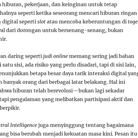
iburan, pekerjaan, dan keinginan untuk tetap
 halnya seperti ketika seseorang mencari hiburan ringan
digital seperti
slot
atau mencoba keberuntungan di
toge
al dari dorongan untuk bersenang-senang, bukan
ir.
an daring seperti
judi online
memang sering jadi bahan
satu sisi, ada risiko yang perlu disadari, tapi di sisi lain,
enunjukkan betapa besar daya tarik interaksi digital yan
anyak orang dari berbagai latar belakang. Hal ini
hwa hiburan telah berevolusi—bukan lagi sekadar
tapi pengalaman yang melibatkan partisipasi aktif dan
berpikir.
tral Intelligence
juga menyinggung tentang bagaimana
rang bisa berubah menjadi kekuatan masa kini. Pesan itu