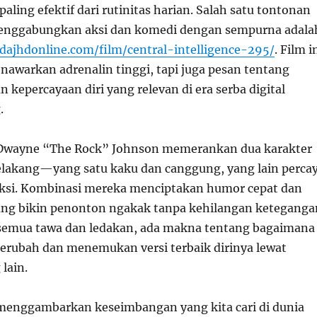
paling efektif dari rutinitas harian. Salah satu tontonan
menggabungkan aksi dan komedi dengan sempurna adala
dajhdonline.com/film/central-intelligence-295/
. Film i
awarkan adrenalin tinggi, tapi juga pesan tentang
 kepercayaan diri yang relevan di era serba digital
.
 Dwayne “The Rock” Johnson memerankan dua karakter
elakang—yang satu kaku dan canggung, yang lain perca
aksi. Kombinasi mereka menciptakan humor cepat dan
yang bikin penonton ngakak tanpa kehilangan keteganga
semua tawa dan ledakan, ada makna tentang bagaimana
berubah dan menemukan versi terbaik dirinya lewat
lain.
i menggambarkan keseimbangan yang kita cari di dunia