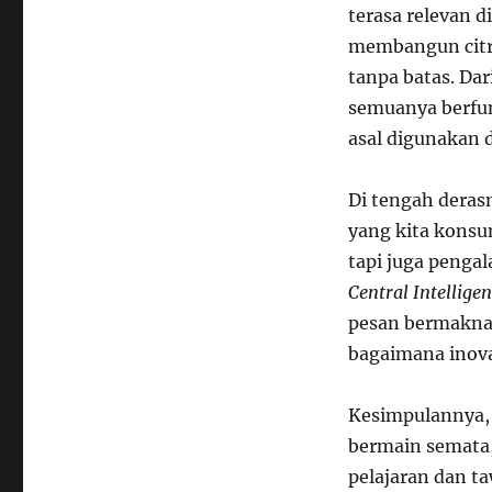
terasa relevan 
membangun citr
tanpa batas. Dar
semuanya berfu
asal digunakan 
Di tengah derasn
yang kita konsu
tapi juga penga
Central Intellige
pesan bermakna
bagaimana inova
Kesimpulannya, 
bermain semata
pelajaran dan t