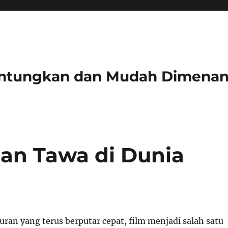
guntungkan dan Mudah Dimena
an Tawa di Dunia
ran yang terus berputar cepat, film menjadi salah satu