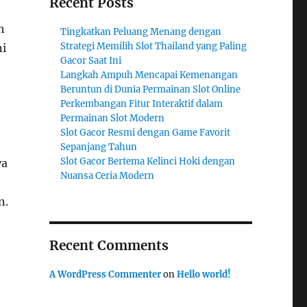
Recent Posts
h
Tingkatkan Peluang Menang dengan
Strategi Memilih Slot Thailand yang Paling
ni
Gacor Saat Ini
Langkah Ampuh Mencapai Kemenangan
Beruntun di Dunia Permainan Slot Online
Perkembangan Fitur Interaktif dalam
Permainan Slot Modern
Slot Gacor Resmi dengan Game Favorit
Sepanjang Tahun
Slot Gacor Bertema Kelinci Hoki dengan
ya
Nuansa Ceria Modern
n.
Recent Comments
A WordPress Commenter
on
Hello world!