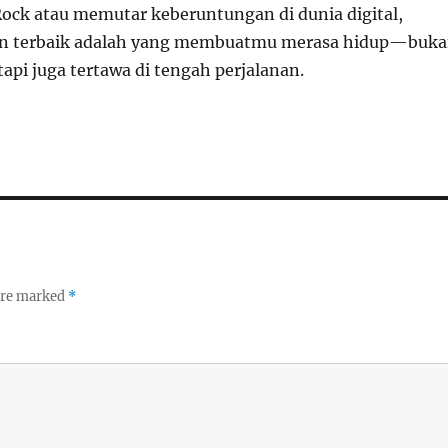
Rock atau memutar keberuntungan di dunia digital,
ran terbaik adalah yang membuatmu merasa hidup—buk
api juga tertawa di tengah perjalanan.
 are marked
*