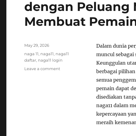
dengan Peluang
Membuat Pemain
Posted
May 29, 2026
Dalam dunia per
on
Tags
naga 11
,
naga11
,
naga11
muncul sebagai s
daftar
,
naga11 login
Keunggulan utam
on
Leave a comment
berbagai pilih
Jelajahi
semua penggemar
Situs
Slot
pemain dapat de
Gacor
disediakan tanp
Favorit
naga11 dalam me
dengan
Peluang
kepercayaan yan
Menang
meraih kemenan
yang
Membuat