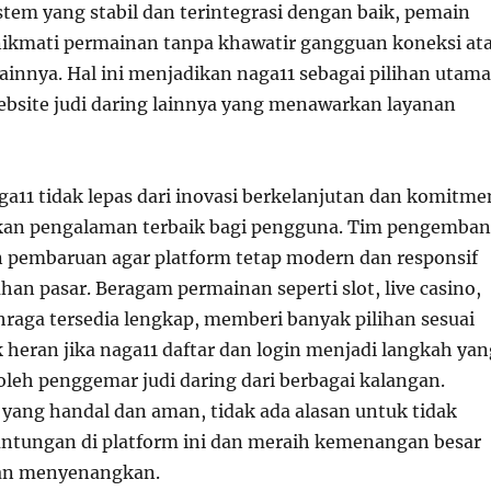
stem yang stabil dan terintegrasi dengan baik, pemain
ikmati permainan tanpa khawatir gangguan koneksi at
ainnya. Hal ini menjadikan naga11 sebagai pilihan utama
bsite judi daring lainnya yang menawarkan layanan
ga11 tidak lepas dari inovasi berkelanjutan dan komitme
an pengalaman terbaik bagi pengguna. Tim pengemba
 pembaruan agar platform tetap modern dan responsif
an pasar. Beragam permainan seperti slot, live casino,
hraga tersedia lengkap, memberi banyak pilihan sesuai
k heran jika naga11 daftar dan login menjadi langkah yan
oleh penggemar judi daring dari berbagai kalangan.
yang handal dan aman, tidak ada alasan untuk tidak
ntungan di platform ini dan meraih kemenangan besar
an menyenangkan.