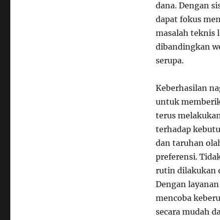
dana. Dengan si
dapat fokus men
masalah teknis l
dibandingkan we
serupa.
Keberhasilan na
untuk memberik
terus melakukan
terhadap kebutuh
dan taruhan ola
preferensi. Tida
rutin dilakukan 
Dengan layanan 
mencoba keberu
secara mudah d