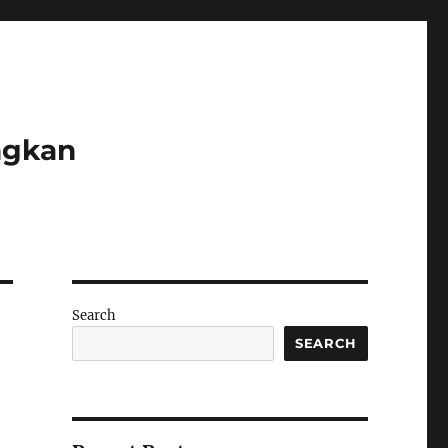
ngkan
Search
SEARCH