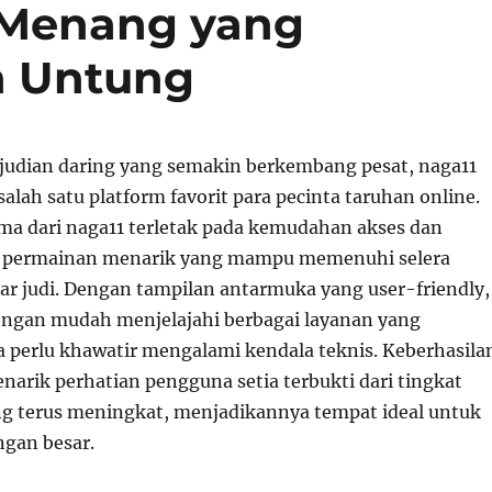
 Menang yang
 Untung
judian daring yang semakin berkembang pesat, naga11
alah satu platform favorit para pecinta taruhan online.
a dari naga11 terletak pada kemudahan akses dan
an permainan menarik yang mampu memenuhi selera
 judi. Dengan tampilan antarmuka yang user-friendly,
ngan mudah menjelajahi berbagai layanan yang
a perlu khawatir mengalami kendala teknis. Keberhasila
narik perhatian pengguna setia terbukti dari tingkat
g terus meningkat, menjadikannya tempat ideal untuk
gan besar.