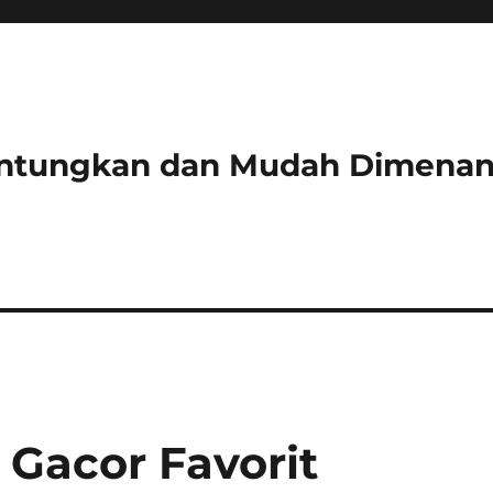
guntungkan dan Mudah Dimena
t Gacor Favorit