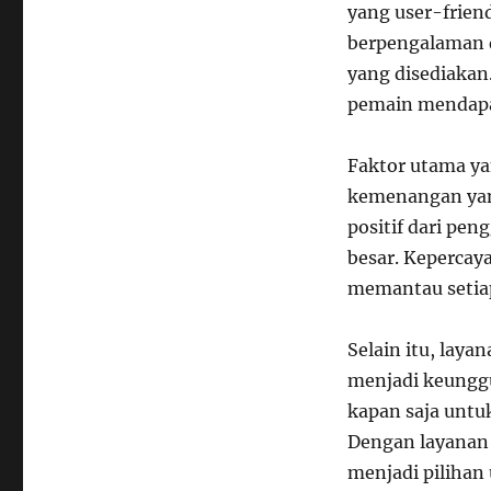
Saat
yang user-frien
berpengalaman 
yang disediakan.
pemain mendapat
Faktor utama ya
kemenangan yang
positif dari pe
besar. Kepercay
memantau setiap
Selain itu, lay
menjadi keunggu
kapan saja untu
Dengan layanan t
menjadi pilihan