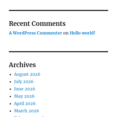
Recent Comments
A WordPress Commenter
on
Hello world!
Archives
August 2026
July 2026
June 2026
May 2026
April 2026
March 2026