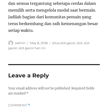
dan semua tergantung seberapa cerdas dalam
memilih serta mengelola modal saat bermain.
Jadilah bagian dari komunitas pemain yang
terus berkembang dan raih kemenangan besar
setiap waktu.
Author
Posted
Tags
admin
May 8, 2026
situs slot gacor
,
slot
,
slot
on
gacor
,
slot gacor hari ini
Leave a Reply
Your email address will not be published.
Required fields
are marked
*
COMMENT
*