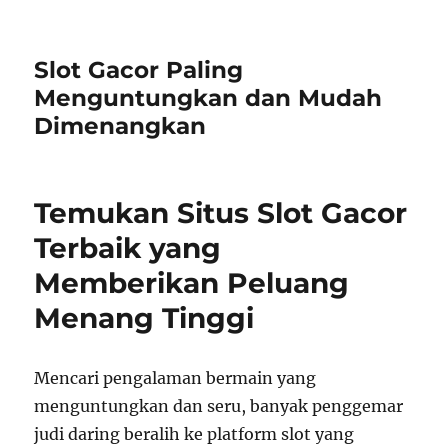
Slot Gacor Paling
Menguntungkan dan Mudah
Dimenangkan
Temukan Situs Slot Gacor
Terbaik yang
Memberikan Peluang
Menang Tinggi
Mencari pengalaman bermain yang
menguntungkan dan seru, banyak penggemar
judi daring beralih ke platform slot yang