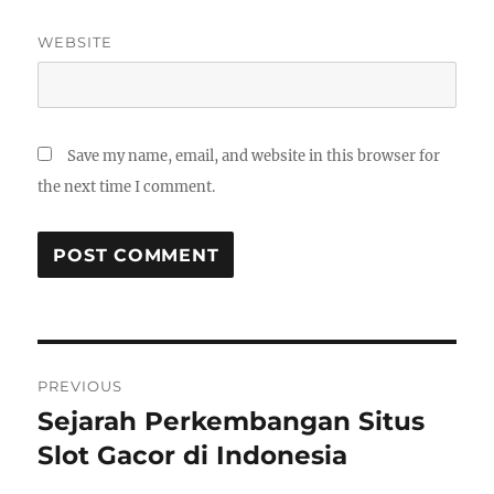
WEBSITE
Save my name, email, and website in this browser for
the next time I comment.
Post
PREVIOUS
navigation
Sejarah Perkembangan Situs
Previous
post:
Slot Gacor di Indonesia