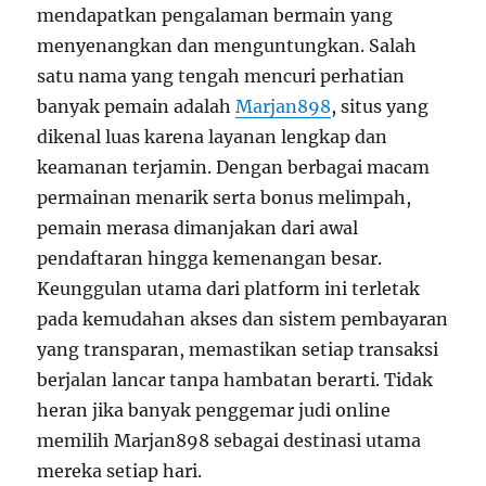
mendapatkan pengalaman bermain yang
menyenangkan dan menguntungkan. Salah
satu nama yang tengah mencuri perhatian
banyak pemain adalah
Marjan898
, situs yang
dikenal luas karena layanan lengkap dan
keamanan terjamin. Dengan berbagai macam
permainan menarik serta bonus melimpah,
pemain merasa dimanjakan dari awal
pendaftaran hingga kemenangan besar.
Keunggulan utama dari platform ini terletak
pada kemudahan akses dan sistem pembayaran
yang transparan, memastikan setiap transaksi
berjalan lancar tanpa hambatan berarti. Tidak
heran jika banyak penggemar judi online
memilih Marjan898 sebagai destinasi utama
mereka setiap hari.