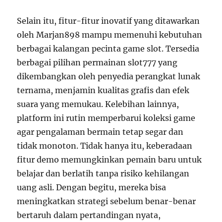
Selain itu, fitur-fitur inovatif yang ditawarkan
oleh Marjan898 mampu memenuhi kebutuhan
berbagai kalangan pecinta game slot. Tersedia
berbagai pilihan permainan slot777 yang
dikembangkan oleh penyedia perangkat lunak
ternama, menjamin kualitas grafis dan efek
suara yang memukau. Kelebihan lainnya,
platform ini rutin memperbarui koleksi game
agar pengalaman bermain tetap segar dan
tidak monoton. Tidak hanya itu, keberadaan
fitur demo memungkinkan pemain baru untuk
belajar dan berlatih tanpa risiko kehilangan
uang asli. Dengan begitu, mereka bisa
meningkatkan strategi sebelum benar-benar
bertaruh dalam pertandingan nyata,