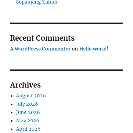
Sepanjang Tahun
Recent Comments
A WordPress Commenter
on
Hello world!
Archives
August 2026
July 2026
June 2026
May 2026
April 2026