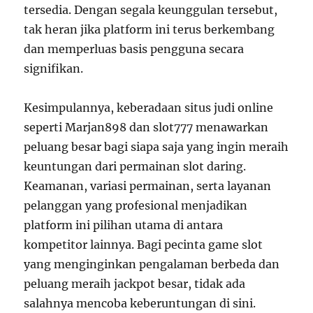
tersedia. Dengan segala keunggulan tersebut,
tak heran jika platform ini terus berkembang
dan memperluas basis pengguna secara
signifikan.
Kesimpulannya, keberadaan situs judi online
seperti Marjan898 dan slot777 menawarkan
peluang besar bagi siapa saja yang ingin meraih
keuntungan dari permainan slot daring.
Keamanan, variasi permainan, serta layanan
pelanggan yang profesional menjadikan
platform ini pilihan utama di antara
kompetitor lainnya. Bagi pecinta game slot
yang menginginkan pengalaman berbeda dan
peluang meraih jackpot besar, tidak ada
salahnya mencoba keberuntungan di sini.