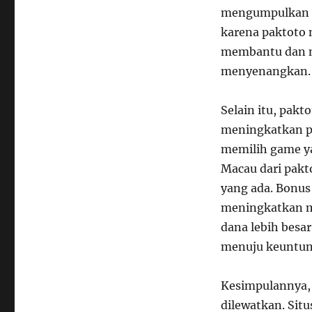
mengumpulkan pro
karena paktoto 
membantu dan m
menyenangkan.
Selain itu, pak
meningkatkan p
memilih game ya
Macau dari pakt
yang ada. Bonus 
meningkatkan m
dana lebih besar
menuju keuntunga
Kesimpulannya,
dilewatkan. Sit