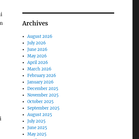
i
Archives
m
August 2026
July 2026
June 2026
May 2026
April 2026
March 2026
February 2026
January 2026
December 2025
November 2025
October 2025
September 2025
August 2025
i
July 2025
June 2025
May 2025