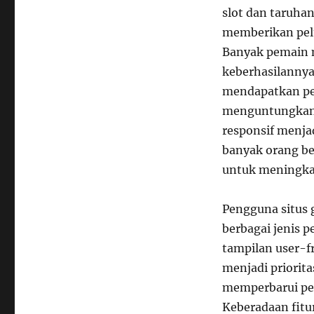
Menjaga
slot dan taruha
Konsistensi
memberikan pelu
dan
Disiplin
Banyak pemain m
Saat
keberhasilannya
Bermain
mendapatkan pe
di
Situs
menguntungkan. 
Gacor
responsif menjad
banyak orang be
untuk meningka
Pengguna situs 
berbagai jenis p
tampilan user-fr
menjadi priorita
memperbarui per
Keberadaan fitu