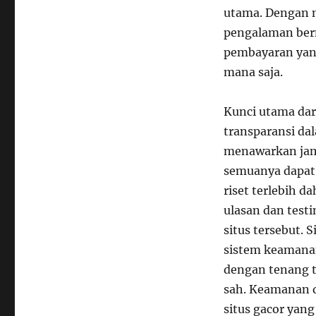
utama. Dengan m
pengalaman berm
pembayaran yan
mana saja.
Kunci utama dari
transparansi dal
menawarkan jam
semuanya dapat 
riset terlebih 
ulasan dan test
situs tersebut. 
sistem keamanan
dengan tenang t
sah. Keamanan 
situs gacor yang 