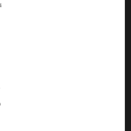
i
s
n