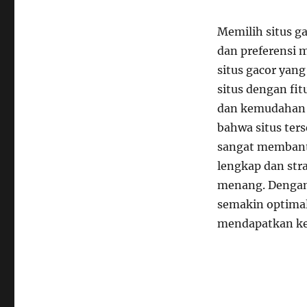
Memilih situs g
dan preferensi 
situs gacor yan
situs dengan fi
dan kemudahan a
bahwa situs ter
sangat membant
lengkap dan str
menang. Dengan 
semakin optima
mendapatkan ke