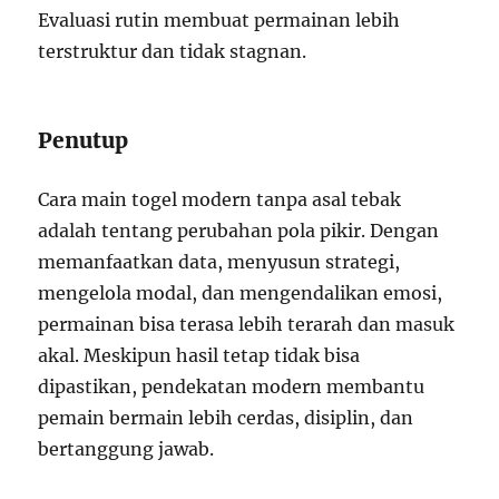
Evaluasi rutin membuat permainan lebih
terstruktur dan tidak stagnan.
Penutup
Cara main togel modern tanpa asal tebak
adalah tentang perubahan pola pikir. Dengan
memanfaatkan data, menyusun strategi,
mengelola modal, dan mengendalikan emosi,
permainan bisa terasa lebih terarah dan masuk
akal. Meskipun hasil tetap tidak bisa
dipastikan, pendekatan modern membantu
pemain bermain lebih cerdas, disiplin, dan
bertanggung jawab.