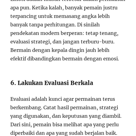
apa pun. Ketika kalah, banyak pemain justru
terpancing untuk memasang angka lebih
banyak tanpa perhitungan. Di sinilah
pendekatan modern berperan: tetap tenang,
evaluasi strategi, dan jangan terburu-buru.
Bermain dengan kepala dingin jauh lebih
efektif dibandingkan bermain dengan emosi.
6. Lakukan Evaluasi Berkala
Evaluasi adalah kunci agar permainan terus
berkembang. Catat hasil permainan, strategi
yang digunakan, dan keputusan yang diambil.
Dari sini, pemain bisa melihat apa yang perlu
diperbaiki dan apa yang sudah berjalan baik.