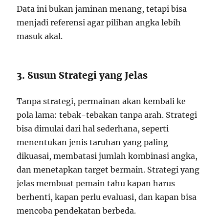
Data ini bukan jaminan menang, tetapi bisa
menjadi referensi agar pilihan angka lebih
masuk akal.
3. Susun Strategi yang Jelas
Tanpa strategi, permainan akan kembali ke
pola lama: tebak-tebakan tanpa arah. Strategi
bisa dimulai dari hal sederhana, seperti
menentukan jenis taruhan yang paling
dikuasai, membatasi jumlah kombinasi angka,
dan menetapkan target bermain. Strategi yang
jelas membuat pemain tahu kapan harus
berhenti, kapan perlu evaluasi, dan kapan bisa
mencoba pendekatan berbeda.