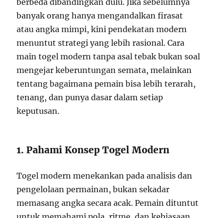
berbeda dibandingkan dulu. Jika sebelumnya
banyak orang hanya mengandalkan firasat
atau angka mimpi, kini pendekatan modern
menuntut strategi yang lebih rasional. Cara
main togel modern tanpa asal tebak bukan soal
mengejar keberuntungan semata, melainkan
tentang bagaimana pemain bisa lebih terarah,
tenang, dan punya dasar dalam setiap
keputusan.
1. Pahami Konsep Togel Modern
Togel modern menekankan pada analisis dan
pengelolaan permainan, bukan sekadar
memasang angka secara acak. Pemain dituntut
untuk memahami pola, ritme, dan kebiasaan