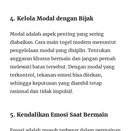
4. Kelola Modal dengan Bijak
Modal adalah aspek penting yang sering
diabaikan. Cara main togel modern menuntut
pengelolaan modal yang disiplin. Tentukan
anggaran khusus bermain dan jangan pernah
melewati batas tersebut. Dengan modal yang
terkontrol, tekanan emosi bisa ditekan,
sehingga keputusan yang diambil tetap
rasional dan tidak impulsif.
5. Kendalikan Emosi Saat Bermain
Emosi adalah musuh terbesar dalam permainan