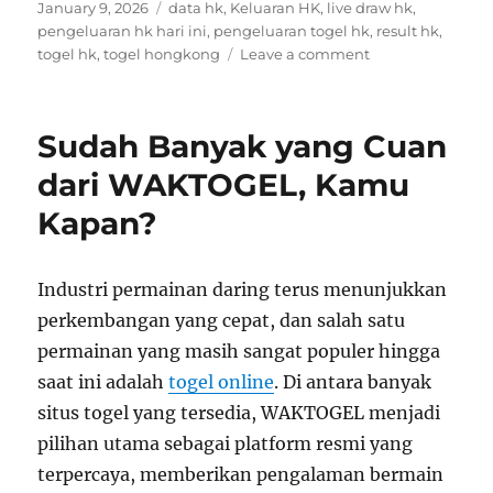
Posted
Tags
January 9, 2026
data hk
,
Keluaran HK
,
live draw hk
,
on
pengeluaran hk hari ini
,
pengeluaran togel hk
,
result hk
,
on
togel hk
,
togel hongkong
Leave a comment
Cara
Main
Togel
Sudah Banyak yang Cuan
Modern
Tanpa
dari WAKTOGEL, Kamu
Asal
Kapan?
Tebak
Industri permainan daring terus menunjukkan
perkembangan yang cepat, dan salah satu
permainan yang masih sangat populer hingga
saat ini adalah
togel online
. Di antara banyak
situs togel yang tersedia, WAKTOGEL menjadi
pilihan utama sebagai platform resmi yang
terpercaya, memberikan pengalaman bermain