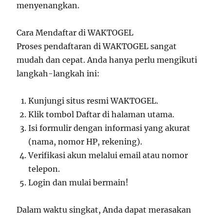
menyenangkan.
Cara Mendaftar di WAKTOGEL
Proses pendaftaran di WAKTOGEL sangat
mudah dan cepat. Anda hanya perlu mengikuti
langkah-langkah ini:
Kunjungi situs resmi WAKTOGEL.
Klik tombol Daftar di halaman utama.
Isi formulir dengan informasi yang akurat
(nama, nomor HP, rekening).
Verifikasi akun melalui email atau nomor
telepon.
Login dan mulai bermain!
Dalam waktu singkat, Anda dapat merasakan