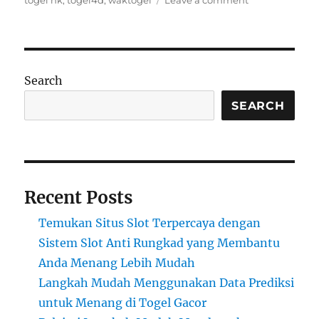
togel hk
,
togel4d
,
waktogel
Leave a comment
Sudah
Banyak
yang
Cuan
dari
Search
WAKTOGEL,
Kamu
SEARCH
Kapan?
Recent Posts
Temukan Situs Slot Terpercaya dengan
Sistem Slot Anti Rungkad yang Membantu
Anda Menang Lebih Mudah
Langkah Mudah Menggunakan Data Prediksi
untuk Menang di Togel Gacor