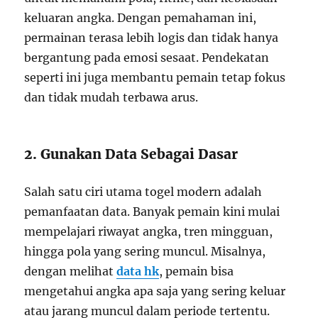
keluaran angka. Dengan pemahaman ini,
permainan terasa lebih logis dan tidak hanya
bergantung pada emosi sesaat. Pendekatan
seperti ini juga membantu pemain tetap fokus
dan tidak mudah terbawa arus.
2. Gunakan Data Sebagai Dasar
Salah satu ciri utama togel modern adalah
pemanfaatan data. Banyak pemain kini mulai
mempelajari riwayat angka, tren mingguan,
hingga pola yang sering muncul. Misalnya,
dengan melihat
data hk
, pemain bisa
mengetahui angka apa saja yang sering keluar
atau jarang muncul dalam periode tertentu.