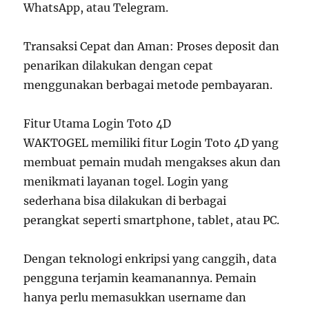
WhatsApp, atau Telegram.
Transaksi Cepat dan Aman: Proses deposit dan
penarikan dilakukan dengan cepat
menggunakan berbagai metode pembayaran.
Fitur Utama Login Toto 4D
WAKTOGEL memiliki fitur Login Toto 4D yang
membuat pemain mudah mengakses akun dan
menikmati layanan togel. Login yang
sederhana bisa dilakukan di berbagai
perangkat seperti smartphone, tablet, atau PC.
Dengan teknologi enkripsi yang canggih, data
pengguna terjamin keamanannya. Pemain
hanya perlu memasukkan username dan