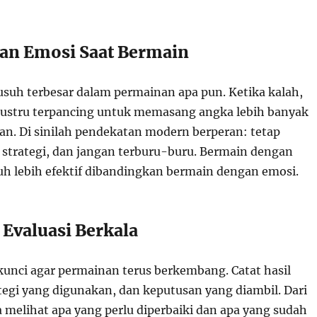
kan Emosi Saat Bermain
suh terbesar dalam permainan apa pun. Ketika kalah,
ustru terpancing untuk memasang angka lebih banyak
an. Di sinilah pendekatan modern berperan: tetap
i strategi, dan jangan terburu-buru. Bermain dengan
auh lebih efektif dibandingkan bermain dengan emosi.
 Evaluasi Berkala
 kunci agar permainan terus berkembang. Catat hasil
tegi yang digunakan, dan keputusan yang diambil. Dari
a melihat apa yang perlu diperbaiki dan apa yang sudah