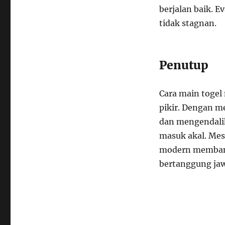
berjalan baik. E
tidak stagnan.
Penutup
Cara main togel
pikir. Dengan m
dan mengendalik
masuk akal. Mesk
modern membantu
bertanggung ja