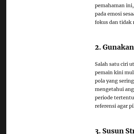
pemahaman ini, 
pada emosi sesa
fokus dan tidak
2. Gunakan
Salah satu ciri
pemain kini mul
pola yang serin
mengetahui angk
periode tertentu
referensi agar p
3. Susun St