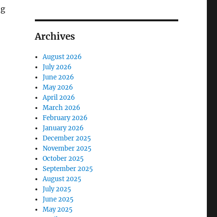
ng
Archives
August 2026
July 2026
June 2026
May 2026
April 2026
March 2026
February 2026
January 2026
December 2025
November 2025
October 2025
September 2025
August 2025
July 2025
June 2025
May 2025