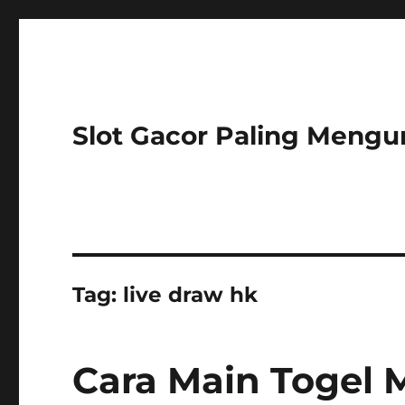
Slot Gacor Paling Men
Tag:
live draw hk
Cara Main Togel 