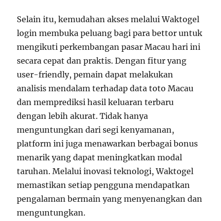
Selain itu, kemudahan akses melalui Waktogel
login membuka peluang bagi para bettor untuk
mengikuti perkembangan pasar Macau hari ini
secara cepat dan praktis. Dengan fitur yang
user-friendly, pemain dapat melakukan
analisis mendalam terhadap data toto Macau
dan memprediksi hasil keluaran terbaru
dengan lebih akurat. Tidak hanya
menguntungkan dari segi kenyamanan,
platform ini juga menawarkan berbagai bonus
menarik yang dapat meningkatkan modal
taruhan. Melalui inovasi teknologi, Waktogel
memastikan setiap pengguna mendapatkan
pengalaman bermain yang menyenangkan dan
menguntungkan.