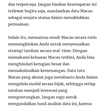
dan terpercaya. Jangan biarkan kesempatan ini
terlewat begitu saja, manfaatkan data Macau
sebagai senjata utama dalam menaklukkan
permainan.
Selain itu, memantau result Macau secara rutin
memungkinkan Anda untuk menyesuaikan
strategi taruhan secara real-time. Dengan
memahami keluaran Macau terkini, Anda bisa
menghindari kerugian besar dan
memaksimalkan kemenangan. Data toto
Macau yang akurat juga membantu Anda dalam
mengelola modal secara bijak, sehingga setiap
taruhan menjadi investasi yang
menguntungkan. Jangan ragu untuk
mengandalkan hasil analisis data ini, karena