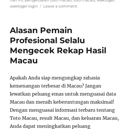
hari ini
,
pengeluaran toto macau
,
toto macau
,
waktogel
,
on
waktogel login
Leave a comment
Toto
Macau
Dibongkar
Alasan Pemain
Tuntas:
Peluang,
Profesional Selalu
Pola,
Mengecek Rekap Hasil
dan
Strategi
Macau
Apakah Anda siap mengungkap rahasia
kemenangan terbesar di Macau? Jangan
lewatkan peluang emas untuk menguasai data
Macau dan meraih keberuntungan maksimal!
Dengan menguasai informasi terbaru tentang
Toto Macau, result Macau, dan keluaran Macau,
Anda dapat meningkatkan peluang