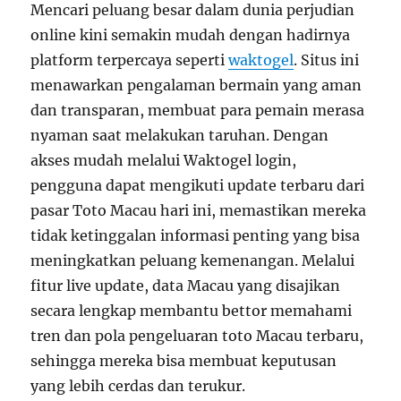
Mencari peluang besar dalam dunia perjudian
online kini semakin mudah dengan hadirnya
platform terpercaya seperti
waktogel
. Situs ini
menawarkan pengalaman bermain yang aman
dan transparan, membuat para pemain merasa
nyaman saat melakukan taruhan. Dengan
akses mudah melalui Waktogel login,
pengguna dapat mengikuti update terbaru dari
pasar Toto Macau hari ini, memastikan mereka
tidak ketinggalan informasi penting yang bisa
meningkatkan peluang kemenangan. Melalui
fitur live update, data Macau yang disajikan
secara lengkap membantu bettor memahami
tren dan pola pengeluaran toto Macau terbaru,
sehingga mereka bisa membuat keputusan
yang lebih cerdas dan terukur.