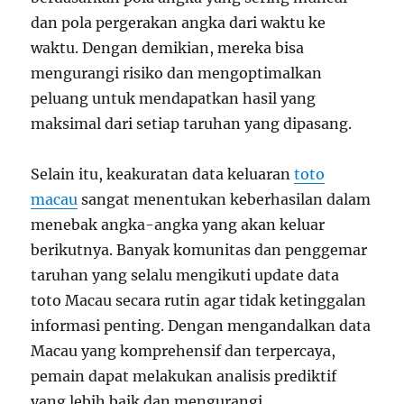
dan pola pergerakan angka dari waktu ke
waktu. Dengan demikian, mereka bisa
mengurangi risiko dan mengoptimalkan
peluang untuk mendapatkan hasil yang
maksimal dari setiap taruhan yang dipasang.
Selain itu, keakuratan data keluaran
toto
macau
sangat menentukan keberhasilan dalam
menebak angka-angka yang akan keluar
berikutnya. Banyak komunitas dan penggemar
taruhan yang selalu mengikuti update data
toto Macau secara rutin agar tidak ketinggalan
informasi penting. Dengan mengandalkan data
Macau yang komprehensif dan terpercaya,
pemain dapat melakukan analisis prediktif
yang lebih baik dan mengurangi