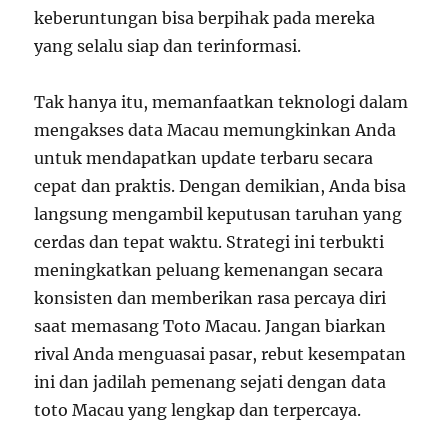
keberuntungan bisa berpihak pada mereka
yang selalu siap dan terinformasi.
Tak hanya itu, memanfaatkan teknologi dalam
mengakses data Macau memungkinkan Anda
untuk mendapatkan update terbaru secara
cepat dan praktis. Dengan demikian, Anda bisa
langsung mengambil keputusan taruhan yang
cerdas dan tepat waktu. Strategi ini terbukti
meningkatkan peluang kemenangan secara
konsisten dan memberikan rasa percaya diri
saat memasang Toto Macau. Jangan biarkan
rival Anda menguasai pasar, rebut kesempatan
ini dan jadilah pemenang sejati dengan data
toto Macau yang lengkap dan terpercaya.