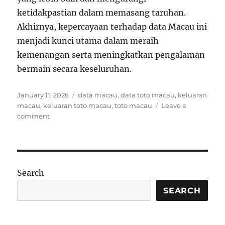
ketidakpastian dalam memasang taruhan.
Akhirnya, kepercayaan terhadap data Macau ini
menjadi kunci utama dalam meraih
kemenangan serta meningkatkan pengalaman
bermain secara keseluruhan.
Posted
Tags
January 11, 2026
data macau
,
data toto macau
,
keluaran
on
macau
,
keluaran toto macau
,
toto macau
Leave a
on
comment
Data
Toto
Macau
Terpercaya
untuk
Search
Prediksi
Keluaran
SEARCH
Macau
Akurat