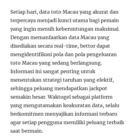
Setiap hari, data toto Macau yang akurat dan
terpercaya menjadi kunci utama bagi pemain
yang ingin meraih keberuntungan maksimal.
Dengan memanfaatkan data Macau yang
disediakan secara real-time, bettor dapat
mengidentifikasi pola dan pola pengeluaran
toto Macau yang sedang berlangsung.
Informasi ini sangat penting untuk
menentukan strategi taruhan yang efektif,
sehingga peluang mendapatkan jackpot
semakin besar. Waktogel sebagai platform
yang mengutamakan keakuratan data, selalu
berkomitmen menyajikan informasi terbaru
agar setiap pengguna memiliki peluang terbaik
saat bermain.