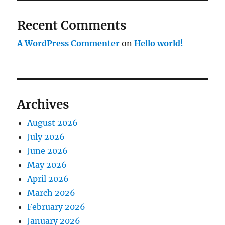
Recent Comments
A WordPress Commenter
on
Hello world!
Archives
August 2026
July 2026
June 2026
May 2026
April 2026
March 2026
February 2026
January 2026