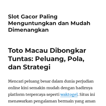
Slot Gacor Paling
Menguntungkan dan Mudah
Dimenangkan
Toto Macau Dibongkar
Tuntas: Peluang, Pola,
dan Strategi
Mencari peluang besar dalam dunia perjudian
online kini semakin mudah dengan hadirnya
platform terpercaya seperti
waktogel
. Situs ini
menawarkan pengalaman bermain yang aman