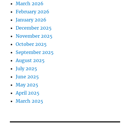
March 2026
February 2026
January 2026
December 2025
November 2025
October 2025
September 2025
August 2025
July 2025
June 2025
May 2025
April 2025
March 2025