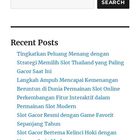
SEARCH
Recent Posts
Tingkatkan Peluang Menang dengan
Strategi Memilih Slot Thailand yang Paling
Gacor Saat Ini
Langkah Ampuh Mencapai Kemenangan
Beruntun di Dunia Permainan Slot Online
Perkembangan Fitur Interaktif dalam
Permainan Slot Modern
Slot Gacor Resmi dengan Game Favorit
Sepanjang Tahun
Slot Gacor Bertema Kelinci Hoki dengan