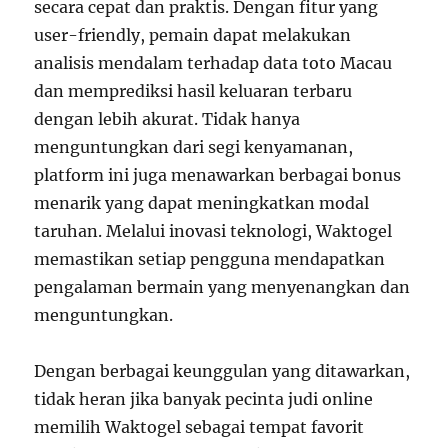
secara cepat dan praktis. Dengan fitur yang
user-friendly, pemain dapat melakukan
analisis mendalam terhadap data toto Macau
dan memprediksi hasil keluaran terbaru
dengan lebih akurat. Tidak hanya
menguntungkan dari segi kenyamanan,
platform ini juga menawarkan berbagai bonus
menarik yang dapat meningkatkan modal
taruhan. Melalui inovasi teknologi, Waktogel
memastikan setiap pengguna mendapatkan
pengalaman bermain yang menyenangkan dan
menguntungkan.
Dengan berbagai keunggulan yang ditawarkan,
tidak heran jika banyak pecinta judi online
memilih Waktogel sebagai tempat favorit