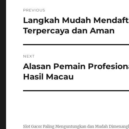
Post
PREVIOUS
navigation
Langkah Mudah Mendaftar
Previous
post:
Terpercaya dan Aman
NEXT
Alasan Pemain Profesion
Next
post:
Hasil Macau
Slot Gacor Paling Menguntungkan dan Mudah Dimenang