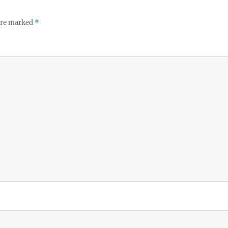
 are marked
*