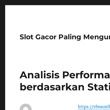
Slot Gacor Paling Men
Analisis Performa
berdasarkan Stat
https://vfwauxf