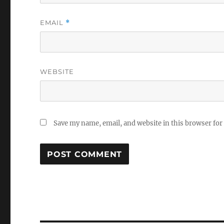
EMAIL
*
WEBSITE
Save my name, email, and website in this browser for