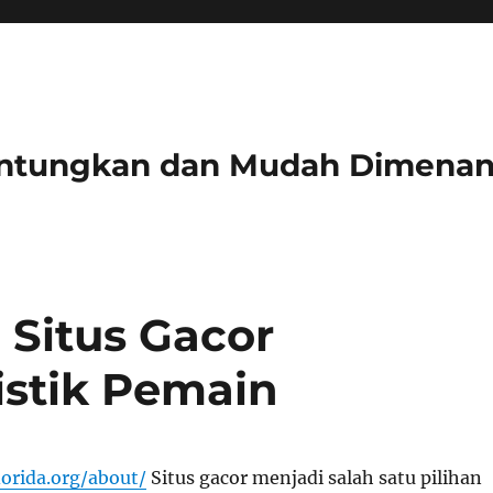
guntungkan dan Mudah Dimena
 Situs Gacor
istik Pemain
lorida.org/about/
Situs gacor menjadi salah satu pilihan