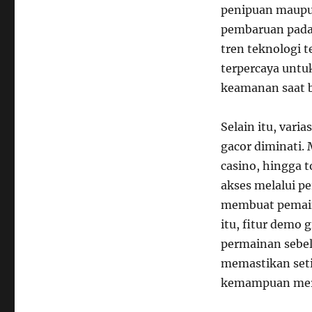
penipuan maupun
pembaruan pada 
tren teknologi t
terpercaya unt
keamanan saat b
Selain itu, vari
gacor diminati. 
casino, hingga 
akses melalui p
membuat pemain 
itu, fitur demo 
permainan sebel
memastikan set
kemampuan mere