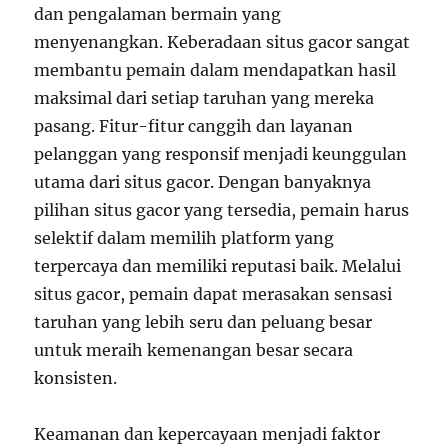
dan pengalaman bermain yang
menyenangkan. Keberadaan situs gacor sangat
membantu pemain dalam mendapatkan hasil
maksimal dari setiap taruhan yang mereka
pasang. Fitur-fitur canggih dan layanan
pelanggan yang responsif menjadi keunggulan
utama dari situs gacor. Dengan banyaknya
pilihan situs gacor yang tersedia, pemain harus
selektif dalam memilih platform yang
terpercaya dan memiliki reputasi baik. Melalui
situs gacor, pemain dapat merasakan sensasi
taruhan yang lebih seru dan peluang besar
untuk meraih kemenangan besar secara
konsisten.
Keamanan dan kepercayaan menjadi faktor