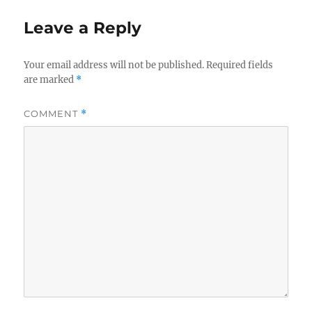
Leave a Reply
Your email address will not be published.
Required fields
are marked
*
COMMENT
*