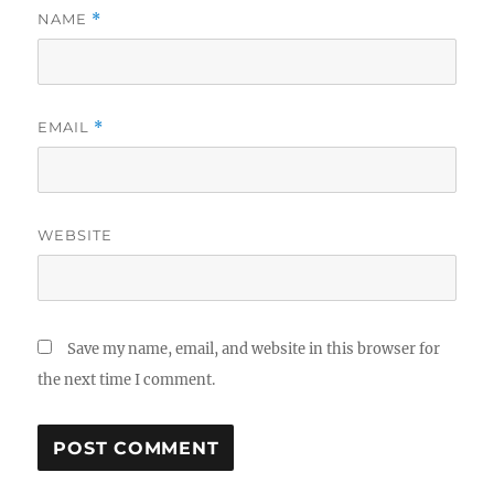
NAME
*
EMAIL
*
WEBSITE
Save my name, email, and website in this browser for
the next time I comment.