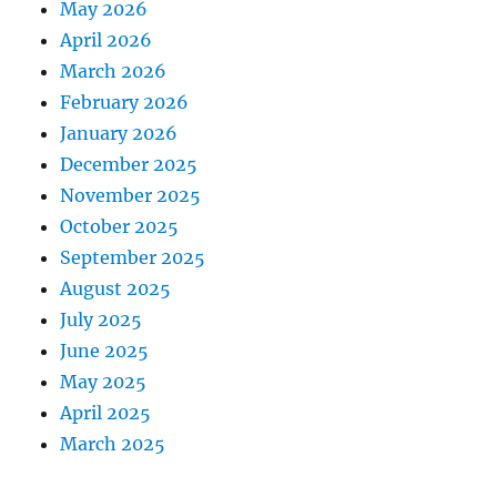
May 2026
April 2026
March 2026
February 2026
January 2026
December 2025
November 2025
October 2025
September 2025
August 2025
July 2025
June 2025
May 2025
April 2025
March 2025