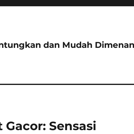
guntungkan dan Mudah Dimena
 Gacor: Sensasi