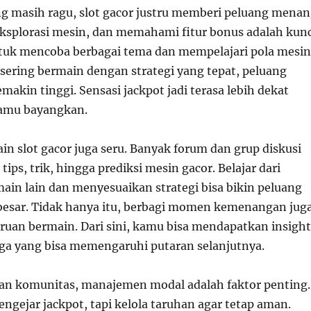
g masih ragu, slot gacor justru memberi peluang mena
 eksplorasi mesin, dan memahami fitur bonus adalah kunc
tuk mencoba berbagai tema dan mempelajari pola mesin
sering bermain dengan strategi yang tepat, peluang
akin tinggi. Sensasi jackpot jadi terasa lebih dekat
kamu bayangkan.
n slot gacor juga seru. Banyak forum dan grup diskusi
ps, trik, hingga prediksi mesin gacor. Belajar dari
in lain dan menyesuaikan strategi bisa bikin peluang
esar. Tidak hanya itu, berbagi momen kemenangan jug
an bermain. Dari sini, kamu bisa mendapatkan insight
arga yang bisa memengaruhi putaran selanjutnya.
 dan komunitas, manajemen modal adalah faktor penting.
ngejar jackpot, tapi kelola taruhan agar tetap aman.