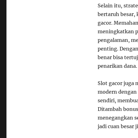
Selain itu, stra
bertaruh besar
gacor. Memahami
meningkatkan p
pengalaman, me
penting. Dengan
benar bisa tertu
penarikan dana.
Slot gacor juga
modern dengan 
sendiri, membu
Ditambah bonus 
menegangkan se
jadi cuan besar j