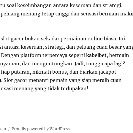
itu soal keseimbangan antara keseruan dan strategi.
, peluang menang tetap tinggi dan sensasi bermain maki
slot gacor bukan sekadar permainan online biasa. Ini
i antara keseruan, strategi, dan peluang cuan besar yan
. Dengan platform terpercaya seperti
kabelbet
, bermain
, nyaman, dan menguntungkan. Jadi, tunggu apa lagi?
tiap putaran, nikmati bonus, dan biarkan jackpot
Slot gacor menanti pemain yang siap meraih cuan
nsasi menang yang tidak terlupakan!
kan
Proudly powered by WordPress