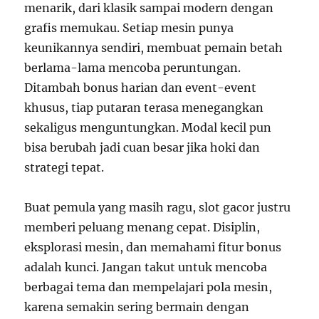
menarik, dari klasik sampai modern dengan
grafis memukau. Setiap mesin punya
keunikannya sendiri, membuat pemain betah
berlama-lama mencoba peruntungan.
Ditambah bonus harian dan event-event
khusus, tiap putaran terasa menegangkan
sekaligus menguntungkan. Modal kecil pun
bisa berubah jadi cuan besar jika hoki dan
strategi tepat.
Buat pemula yang masih ragu, slot gacor justru
memberi peluang menang cepat. Disiplin,
eksplorasi mesin, dan memahami fitur bonus
adalah kunci. Jangan takut untuk mencoba
berbagai tema dan mempelajari pola mesin,
karena semakin sering bermain dengan