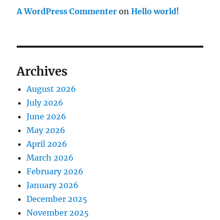
A WordPress Commenter
on
Hello world!
Archives
August 2026
July 2026
June 2026
May 2026
April 2026
March 2026
February 2026
January 2026
December 2025
November 2025