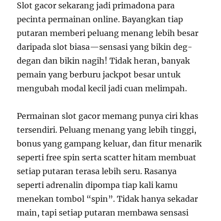
Slot gacor sekarang jadi primadona para
pecinta permainan online. Bayangkan tiap
putaran memberi peluang menang lebih besar
daripada slot biasa—sensasi yang bikin deg-
degan dan bikin nagih! Tidak heran, banyak
pemain yang berburu jackpot besar untuk
mengubah modal kecil jadi cuan melimpah.
Permainan slot gacor memang punya ciri khas
tersendiri. Peluang menang yang lebih tinggi,
bonus yang gampang keluar, dan fitur menarik
seperti free spin serta scatter hitam membuat
setiap putaran terasa lebih seru. Rasanya
seperti adrenalin dipompa tiap kali kamu
menekan tombol “spin”. Tidak hanya sekadar
main, tapi setiap putaran membawa sensasi