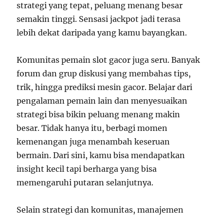
strategi yang tepat, peluang menang besar
semakin tinggi. Sensasi jackpot jadi terasa
lebih dekat daripada yang kamu bayangkan.
Komunitas pemain slot gacor juga seru. Banyak
forum dan grup diskusi yang membahas tips,
trik, hingga prediksi mesin gacor. Belajar dari
pengalaman pemain lain dan menyesuaikan
strategi bisa bikin peluang menang makin
besar. Tidak hanya itu, berbagi momen
kemenangan juga menambah keseruan
bermain. Dari sini, kamu bisa mendapatkan
insight kecil tapi berharga yang bisa
memengaruhi putaran selanjutnya.
Selain strategi dan komunitas, manajemen