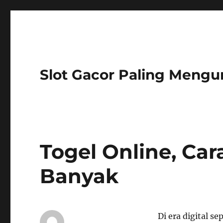
Slot Gacor Paling Men
Togel Online, Ca
Banyak
Di era digital s