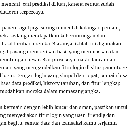
g mencari-cari prediksi di luar, karena semua sudah
 platform terpercaya.
lah panen togel juga sering muncul di kalangan pemain,
ereka sedang mendapatkan keberuntungan dan
hasil taruhan mereka. Biasanya, istilah ini digunakan
ang dipasang memberikan hasil yang memuaskan dan
untungan besar. Biar prosesnya makin lancar dan
main yang mengandalkan fitur login di situs panentoge
 login. Dengan login yang simpel dan cepat, pemain bis
es data prediksi, history taruhan, dan fitur lengkap
emudahkan mereka dalam memasang angka.
n bermain dengan lebih lancar dan aman, pastikan untu
ang menyediakan fitur login yang user-friendly dan
gan begitu, semua data dan transaksi kamu terjamin