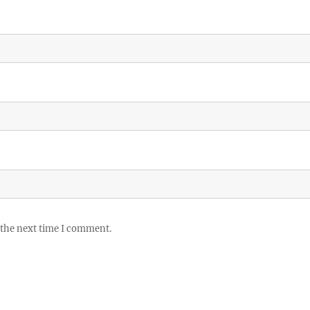
 the next time I comment.