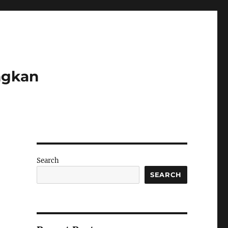
ngkan
Search
SEARCH