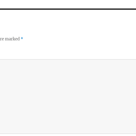
 are marked
*