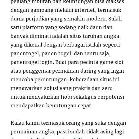
peluang hiburan dan keuntungan bisa diakses
dengan gampang melalui internet, termasuk
dunia perjudian yang semakin modern. Salah
satu platform yang sedang naik daun dan
banyak diminati adalah situs taruhan angka,
yang dikenal dengan berbagai istilah seperti
panentogel, panen togel, dan tentu saja,
panentogel login. Buat para pecinta game slot
atau penggemar permainan daring yang ingin
mencoba peruntungan, keberadaan situs ini
menawarkan solusi yang praktis dan seru
untuk menyalurkan hobi sekaligus berpotensi
mendapatkan keuntungan cepat.
Kalau kamu termasuk orang yang suka dengan
permainan angka, pasti sudah tidak asing lagi