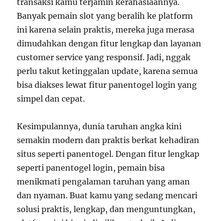
transaksi kamu terjamin kerahasiaannya.
Banyak pemain slot yang beralih ke platform
ini karena selain praktis, mereka juga merasa
dimudahkan dengan fitur lengkap dan layanan
customer service yang responsif. Jadi, nggak
perlu takut ketinggalan update, karena semua
bisa diakses lewat fitur panentogel login yang
simpel dan cepat.
Kesimpulannya, dunia taruhan angka kini
semakin modern dan praktis berkat kehadiran
situs seperti panentogel. Dengan fitur lengkap
seperti panentogel login, pemain bisa
menikmati pengalaman taruhan yang aman
dan nyaman. Buat kamu yang sedang mencari
solusi praktis, lengkap, dan menguntungkan,