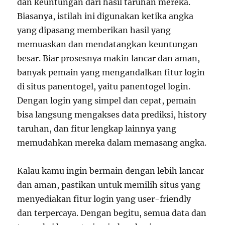
dan keuntungan dari hasil taruhan mereka.
Biasanya, istilah ini digunakan ketika angka
yang dipasang memberikan hasil yang
memuaskan dan mendatangkan keuntungan
besar. Biar prosesnya makin lancar dan aman,
banyak pemain yang mengandalkan fitur login
di situs panentogel, yaitu panentogel login.
Dengan login yang simpel dan cepat, pemain
bisa langsung mengakses data prediksi, history
taruhan, dan fitur lengkap lainnya yang
memudahkan mereka dalam memasang angka.
Kalau kamu ingin bermain dengan lebih lancar
dan aman, pastikan untuk memilih situs yang
menyediakan fitur login yang user-friendly
dan terpercaya. Dengan begitu, semua data dan