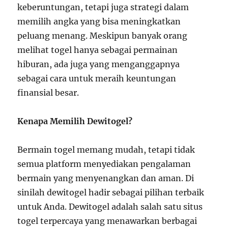
keberuntungan, tetapi juga strategi dalam
memilih angka yang bisa meningkatkan
peluang menang. Meskipun banyak orang
melihat togel hanya sebagai permainan
hiburan, ada juga yang menganggapnya
sebagai cara untuk meraih keuntungan
finansial besar.
Kenapa Memilih Dewitogel?
Bermain togel memang mudah, tetapi tidak
semua platform menyediakan pengalaman
bermain yang menyenangkan dan aman. Di
sinilah dewitogel hadir sebagai pilihan terbaik
untuk Anda. Dewitogel adalah salah satu situs
togel terpercaya yang menawarkan berbagai