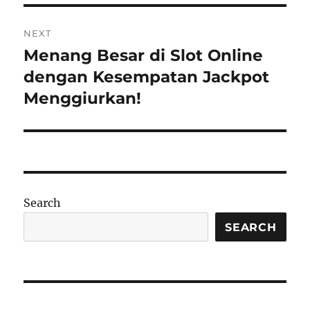
NEXT
Menang Besar di Slot Online
Next
post:
dengan Kesempatan Jackpot
Menggiurkan!
Search
SEARCH