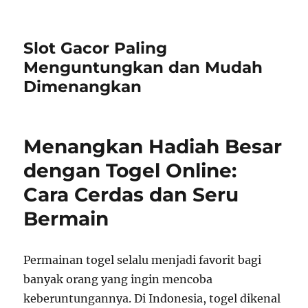
Slot Gacor Paling
Menguntungkan dan Mudah
Dimenangkan
Menangkan Hadiah Besar
dengan Togel Online:
Cara Cerdas dan Seru
Bermain
Permainan togel selalu menjadi favorit bagi
banyak orang yang ingin mencoba
keberuntungannya. Di Indonesia, togel dikenal