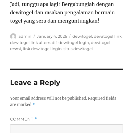
Jadi, tunggu apa lagi? Bergabunglah dengan
dewitogel dan rasakan pengalaman bermain
togel yang seru dan menguntungkan!
Author
Posted
Tags
admin
January 4, 2026
dewitogel
,
dewitogel link
,
on
dewitogel link alternatif
,
dewitogel login
,
dewitogel
resmi
,
link dewitogel login
,
situs dewitogel
Leave a Reply
Your email address will not be published.
Required fields
are marked
*
COMMENT
*