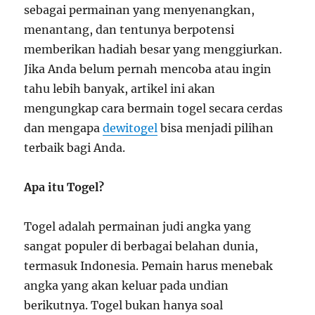
sebagai permainan yang menyenangkan,
menantang, dan tentunya berpotensi
memberikan hadiah besar yang menggiurkan.
Jika Anda belum pernah mencoba atau ingin
tahu lebih banyak, artikel ini akan
mengungkap cara bermain togel secara cerdas
dan mengapa
dewitogel
bisa menjadi pilihan
terbaik bagi Anda.
Apa itu Togel?
Togel adalah permainan judi angka yang
sangat populer di berbagai belahan dunia,
termasuk Indonesia. Pemain harus menebak
angka yang akan keluar pada undian
berikutnya. Togel bukan hanya soal