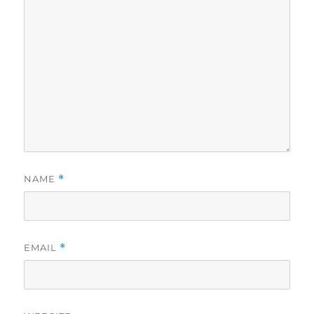
NAME
*
EMAIL
*