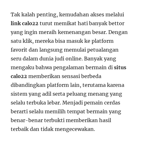
Tak kalah penting, kemudahan akses melalui
link calo22
turut memikat hati banyak bettor
yang ingin meraih kemenangan besar. Dengan
satu klik, mereka bisa masuk ke platform
favorit dan langsung memulai petualangan
seru dalam dunia judi online. Banyak yang
mengaku bahwa pengalaman bermain di
situs
calo22
memberikan sensasi berbeda
dibandingkan platform lain, terutama karena
sistem yang adil serta peluang menang yang
selalu terbuka lebar. Menjadi pemain cerdas
berarti selalu memilih tempat bermain yang
benar-benar terbukti memberikan hasil
terbaik dan tidak mengecewakan.