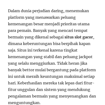
Dalam dunia perjudian daring, menemukan
platform yang menawarkan peluang
kemenangan besar menjadi prioritas utama
para pemain. Banyak yang mencari tempat
bermain yang dikenal sebagai
situs slot gacor
,
dimana keberuntungan bisa berpihak kapan
saja. Situs ini terkenal karena tingkat
kemenangan yang stabil dan peluang jackpot
yang selalu menggiurkan. Tidak heran jika
banyak bettor mulai bergantung pada platform
ini untuk meraih keuntungan maksimal setiap
hari. Keberhasilan mereka tak lepas dari fitur-
fitur unggulan dan sistem yang mendukung
pengalaman bermain yang menyenangkan dan
menguntungkan.