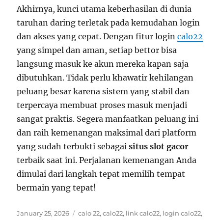
Akhirnya, kunci utama keberhasilan di dunia
taruhan daring terletak pada kemudahan login
dan akses yang cepat. Dengan fitur login
calo22
yang simpel dan aman, setiap bettor bisa
langsung masuk ke akun mereka kapan saja
dibutuhkan. Tidak perlu khawatir kehilangan
peluang besar karena sistem yang stabil dan
terpercaya membuat proses masuk menjadi
sangat praktis. Segera manfaatkan peluang ini
dan raih kemenangan maksimal dari platform
yang sudah terbukti sebagai
situs slot gacor
terbaik saat ini. Perjalanan kemenangan Anda
dimulai dari langkah tepat memilih tempat
bermain yang tepat!
Posted
Tags
January 25, 2026
calo 22
,
calo22
,
link calo22
,
login calo22
,