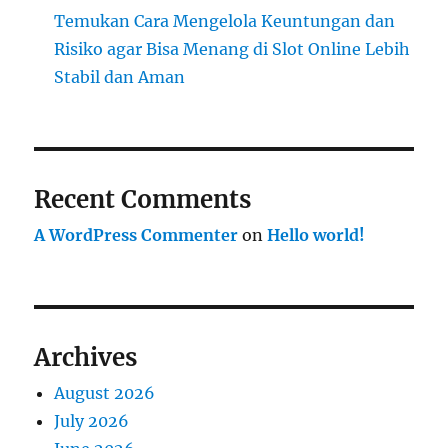
Temukan Cara Mengelola Keuntungan dan
Risiko agar Bisa Menang di Slot Online Lebih
Stabil dan Aman
Recent Comments
A WordPress Commenter
on
Hello world!
Archives
August 2026
July 2026