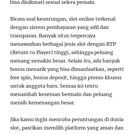
bisa dinikmati sesuai selera pemain.
Bicara soal keuntungan, slot online terkenal
dengan sistem pembayaran yang adil dan
transparan. Banyak situs terpercaya
menawarkan berbagai jenis slot dengan RTP
(Return to Player) tinggi, sehingga peluang
menang semakin besar. Selain itu, ada banyak
bonus menarik yang bisa dimanfaatkan, seperti
free spin, bonus deposit, hingga promo khusus
untuk anggota baru. Semua ini tentu
menambah keseruan bermain dan peluang
meraih kemenangan besar.
Jika kamu ingin mencoba peruntungan di dunia
slot, pastikan memilih platform yang aman dan