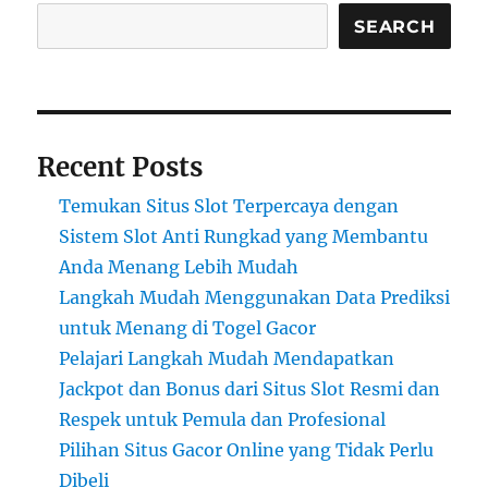
SEARCH
Recent Posts
Temukan Situs Slot Terpercaya dengan
Sistem Slot Anti Rungkad yang Membantu
Anda Menang Lebih Mudah
Langkah Mudah Menggunakan Data Prediksi
untuk Menang di Togel Gacor
Pelajari Langkah Mudah Mendapatkan
Jackpot dan Bonus dari Situs Slot Resmi dan
Respek untuk Pemula dan Profesional
Pilihan Situs Gacor Online yang Tidak Perlu
Dibeli