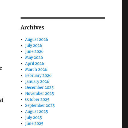
Archives
August 2026
July 2026
June 2026
May 2026
April 2026
r
March 2026
February 2026
January 2026
December 2025
November 2025
si
October 2025
September 2025
August 2025
July 2025
June 2025