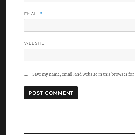
EMAIL
*
WEBSITE
Save my name, email, and website in this browser for