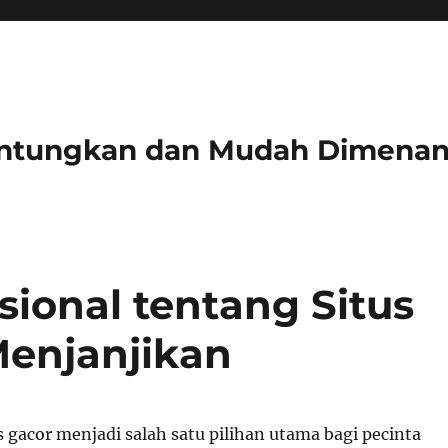
guntungkan dan Mudah Dimena
ional tentang Situs
Menjanjikan
s gacor menjadi salah satu pilihan utama bagi pecinta