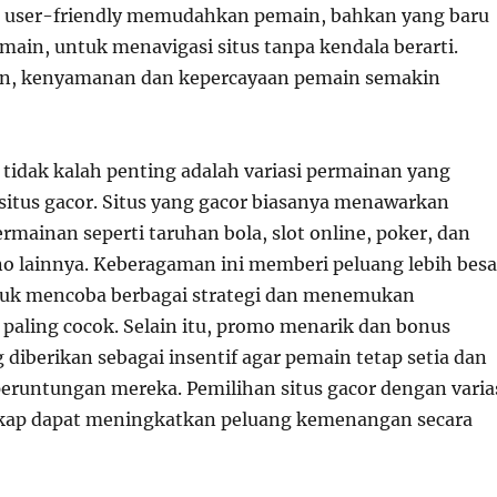
 user-friendly memudahkan pemain, bahkan yang baru
main, untuk menavigasi situs tanpa kendala berarti.
n, kenyamanan dan kepercayaan pemain semakin
 tidak kalah penting adalah variasi permainan yang
 situs gacor. Situs yang gacor biasanya menawarkan
ermainan seperti taruhan bola, slot online, poker, dan
o lainnya. Keberagaman ini memberi peluang lebih besa
tuk mencoba berbagai strategi dan menemukan
paling cocok. Selain itu, promo menarik dan bonus
diberikan sebagai insentif agar pemain tetap setia dan
eruntungan mereka. Pemilihan situs gacor dengan varia
kap dapat meningkatkan peluang kemenangan secara