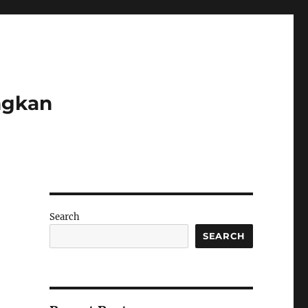
ngkan
Search
SEARCH