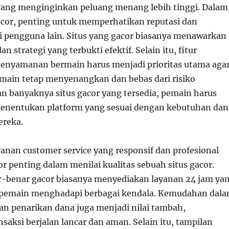
yang menginginkan peluang menang lebih tinggi. Dalam
acor, penting untuk memperhatikan reputasi dan
i pengguna lain. Situs yang gacor biasanya menawarkan
an strategi yang terbukti efektif. Selain itu, fitur
enyamanan bermain harus menjadi prioritas utama aga
ain tetap menyenangkan dan bebas dari risiko
n banyaknya situs gacor yang tersedia, pemain harus
menentukan platform yang sesuai dengan kebutuhan dan
ereka.
yanan customer service yang responsif dan profesional
r penting dalam menilai kualitas sebuah situs gacor.
r-benar gacor biasanya menyediakan layanan 24 jam ya
pemain menghadapi berbagai kendala. Kemudahan dal
dan penarikan dana juga menjadi nilai tambah,
aksi berjalan lancar dan aman. Selain itu, tampilan