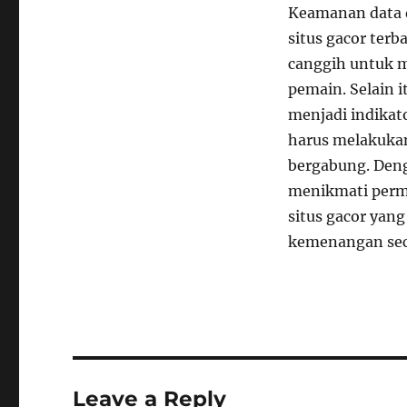
Keamanan data d
situs gacor terb
canggih untuk m
pemain. Selain i
menjadi indikat
harus melakuka
bergabung. Deng
menikmati perma
situs gacor ya
kemenangan sec
Leave a Reply