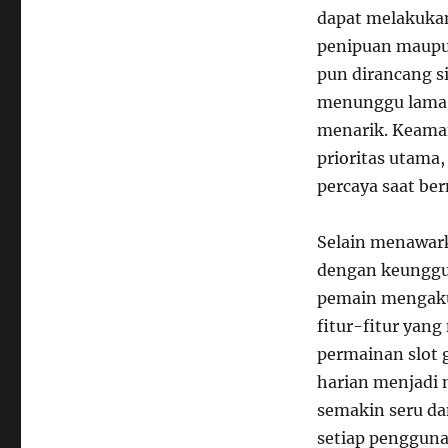
dapat melakuka
penipuan maupun
pun dirancang s
menunggu lama 
menarik. Keaman
prioritas utama
percaya saat be
Selain menawark
dengan keunggul
pemain mengakui
fitur-fitur yan
permainan slot g
harian menjadi
semakin seru da
setiap penggun