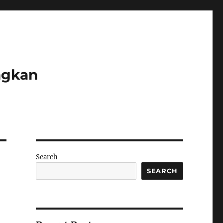
ngkan
Search
SEARCH