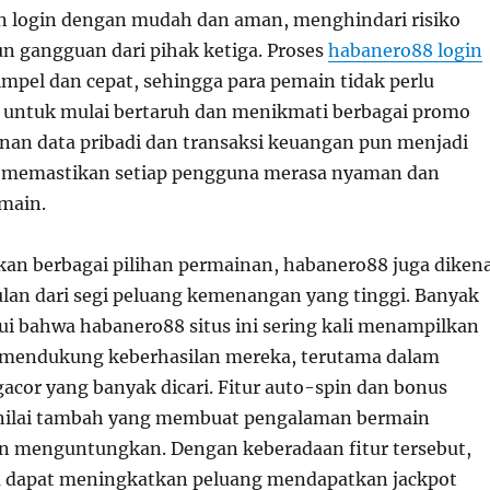
n login dengan mudah dan aman, menghindari risiko
 gangguan dari pihak ketiga. Proses
habanero88 login
impel dan cepat, sehingga para pemain tidak perlu
untuk mulai bertaruh dan menikmati berbagai promo
an data pribadi dan transaksi keuangan pun menjadi
, memastikan setiap pengguna merasa nyaman dan
rmain.
an berbagai pilihan permainan, habanero88 juga dikena
an dari segi peluang kemenangan yang tinggi. Banyak
 bahwa habanero88 situs ini sering kali menampilkan
g mendukung keberhasilan mereka, terutama dalam
acor yang banyak dicari. Fitur auto-spin dan bonus
 nilai tambah yang membuat pengalaman bermain
n menguntungkan. Dengan keberadaan fitur tersebut,
a dapat meningkatkan peluang mendapatkan jackpot