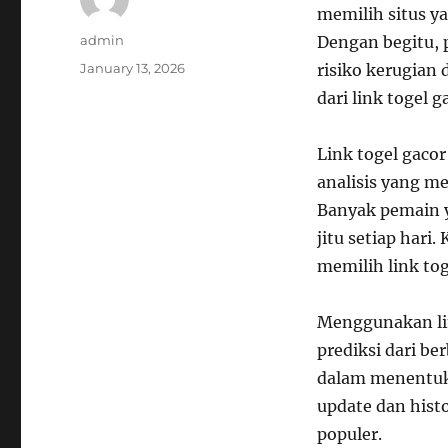
memilih situs ya
Author
admin
Dengan begitu,
Posted
January 13, 2026
risiko kerugian 
on
dari link togel 
Link togel gaco
analisis yang 
Banyak pemain 
jitu setiap har
memilih link tog
Menggunakan lin
prediksi dari b
dalam menentuka
update dan histo
populer.