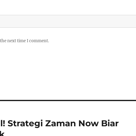
 the next time I comment.
l! Strategi Zaman Now Biar
k