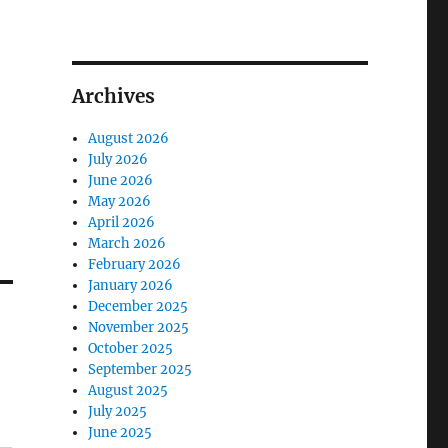
Archives
August 2026
July 2026
June 2026
May 2026
April 2026
March 2026
February 2026
January 2026
December 2025
November 2025
October 2025
September 2025
August 2025
July 2025
June 2025