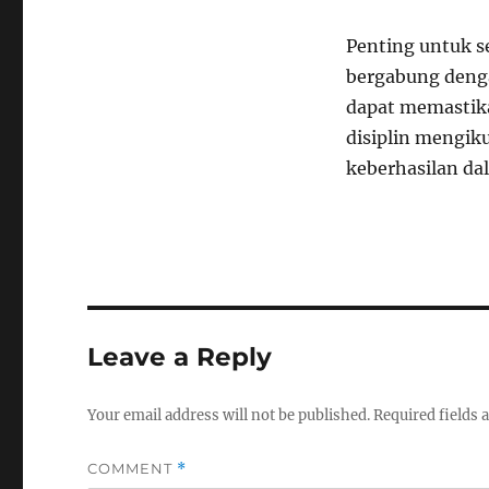
Penting untuk s
bergabung denga
dapat memastika
disiplin mengiku
keberhasilan d
Leave a Reply
Your email address will not be published.
Required fields
COMMENT
*