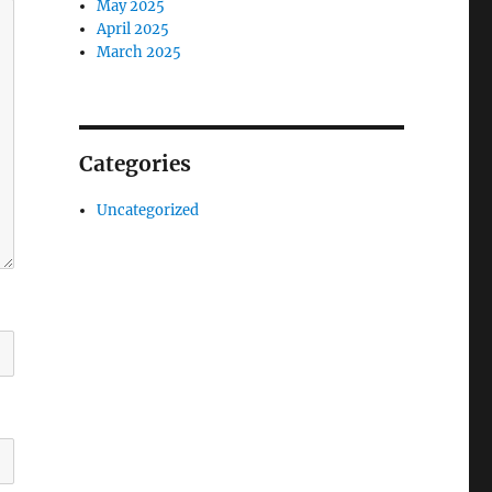
May 2025
April 2025
March 2025
Categories
Uncategorized