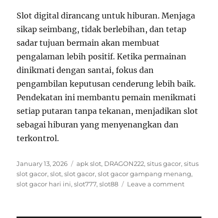
Slot digital dirancang untuk hiburan. Menjaga
sikap seimbang, tidak berlebihan, dan tetap
sadar tujuan bermain akan membuat
pengalaman lebih positif. Ketika permainan
dinikmati dengan santai, fokus dan
pengambilan keputusan cenderung lebih baik.
Pendekatan ini membantu pemain menikmati
setiap putaran tanpa tekanan, menjadikan slot
sebagai hiburan yang menyenangkan dan
terkontrol.
Posted
Tags
January 13, 2026
apk slot
,
DRAGON222
,
situs gacor
,
situs
on
slot gacor
,
slot
,
slot gacor
,
slot gacor gampang menang
,
on
slot gacor hari ini
,
slot777
,
slot88
Leave a comment
Ritme
Permaina
Slot