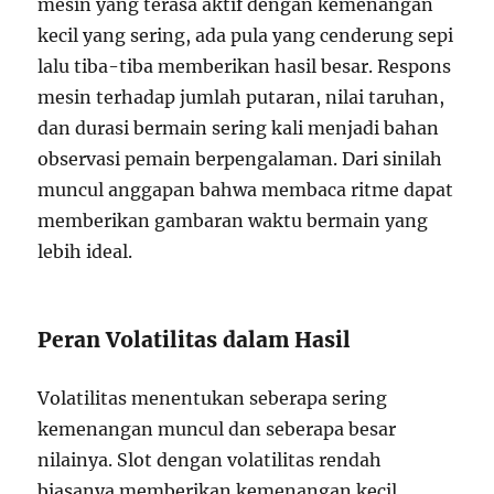
mesin yang terasa aktif dengan kemenangan
kecil yang sering, ada pula yang cenderung sepi
lalu tiba-tiba memberikan hasil besar. Respons
mesin terhadap jumlah putaran, nilai taruhan,
dan durasi bermain sering kali menjadi bahan
observasi pemain berpengalaman. Dari sinilah
muncul anggapan bahwa membaca ritme dapat
memberikan gambaran waktu bermain yang
lebih ideal.
Peran Volatilitas dalam Hasil
Volatilitas menentukan seberapa sering
kemenangan muncul dan seberapa besar
nilainya. Slot dengan volatilitas rendah
biasanya memberikan kemenangan kecil