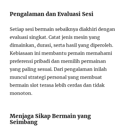
Pengalaman dan Evaluasi Sesi
Setiap sesi bermain sebaiknya diakhiri dengan
evaluasi singkat. Catat jenis mesin yang
dimainkan, durasi, serta hasil yang diperoleh.
Kebiasaan ini membantu pemain memahami
preferensi pribadi dan memilih permainan
yang paling sesuai. Dari pengalaman inilah
muncul strategi personal yang membuat
bermain slot terasa lebih cerdas dan tidak
monoton.
Menjaga Sikap Bermain yang
Seimbang