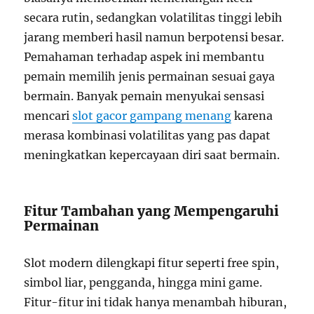
secara rutin, sedangkan volatilitas tinggi lebih
jarang memberi hasil namun berpotensi besar.
Pemahaman terhadap aspek ini membantu
pemain memilih jenis permainan sesuai gaya
bermain. Banyak pemain menyukai sensasi
mencari
slot gacor gampang menang
karena
merasa kombinasi volatilitas yang pas dapat
meningkatkan kepercayaan diri saat bermain.
Fitur Tambahan yang Mempengaruhi
Permainan
Slot modern dilengkapi fitur seperti free spin,
simbol liar, pengganda, hingga mini game.
Fitur-fitur ini tidak hanya menambah hiburan,