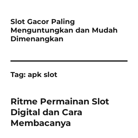
Slot Gacor Paling
Menguntungkan dan Mudah
Dimenangkan
Tag:
apk slot
Ritme Permainan Slot
Digital dan Cara
Membacanya