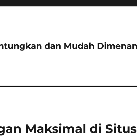
guntungkan dan Mudah Dimena
an Maksimal di Situs