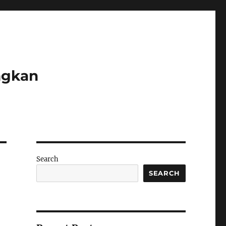
ngkan
Search
SEARCH