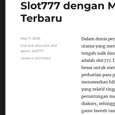
Slot777 dengan M
Terbaru
Posted
May 11, 2026
Dalam dunia per
on
Tags
link slot
,
situs slot
,
slot
utama yang mene
gacor
,
slot777
tengah naik da
on
Leave a comment
adalah slot777.
Nikmati
besar untuk mer
Keuntungan
Maksimal
perhatian para 
di
menawarkan hibu
Situs
yang relatif ti
Slot777
dengan
peruntungan mer
Mesin
diakses, sehing
Slot
game favorit ta
Gacor