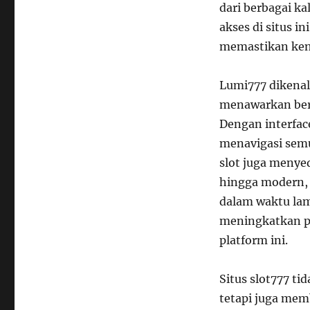
RTP
dari berbagai ka
Tinggi
akses di situs i
yang
Wajib
memastikan keny
Kamu
Coba
Lumi777 dikenal 
menawarkan ber
Dengan interfac
menavigasi sem
slot juga menyed
hingga modern, 
dalam waktu la
meningkatkan p
platform ini.
Situs slot777 
tetapi juga mem