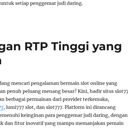
 untuk setiap penggemar judi daring.
ngan RTP Tinggi yang
a
ang mencari pengalaman bermain slot online yang
n penuh peluang menang besar? Kini, hadir situs slot7
 berbagai permainan dari provider terkemuka,
77
, lumi777 slot, dan slot777. Platform ini dirancang
emenuhi keinginan para penggemar judi daring, dengan
ik dan fitur inovatif yang mampu memanjakan pemain