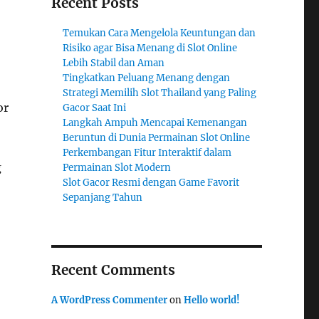
Recent Posts
Temukan Cara Mengelola Keuntungan dan
Risiko agar Bisa Menang di Slot Online
Lebih Stabil dan Aman
Tingkatkan Peluang Menang dengan
Strategi Memilih Slot Thailand yang Paling
or
Gacor Saat Ini
Langkah Ampuh Mencapai Kemenangan
Beruntun di Dunia Permainan Slot Online
Perkembangan Fitur Interaktif dalam
g
Permainan Slot Modern
Slot Gacor Resmi dengan Game Favorit
Sepanjang Tahun
Recent Comments
A WordPress Commenter
on
Hello world!