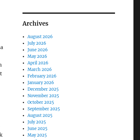
Archives
August 2026
July 2026
na
June 2026
May 2026
April 2026
n
March 2026
t
February 2026
January 2026
December 2025
November 2025
October 2025
September 2025
August 2025
July 2025
e
June 2025
k
May 2025