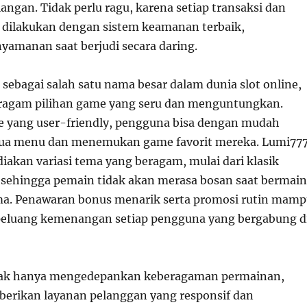
langan. Tidak perlu ragu, karena setiap transaksi dan
ni dilakukan dengan sistem keamanan terbaik,
amanan saat berjudi secara daring.
sebagai salah satu nama besar dalam dunia slot online,
agam pilihan game yang seru dan menguntungkan.
e yang user-friendly, pengguna bisa dengan mudah
ua menu dan menemukan game favorit mereka. Lumi77
iakan variasi tema yang beragam, mulai dari klasik
sehingga pemain tidak akan merasa bosan saat bermain
ma. Penawaran bonus menarik serta promosi rutin mam
eluang kemenangan setiap pengguna yang bergabung d
tidak hanya mengedepankan keberagaman permainan,
berikan layanan pelanggan yang responsif dan