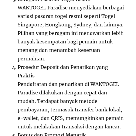
WAKTOGEL Paradise menyediakan berbagai
variasi pasaran togel resmi seperti Togel
Singapore, Hongkong, Sydney, dan lainnya.
Pilihan yang beragam ini menawarkan lebih
banyak kesempatan bagi pemain untuk
menang dan menambah keseruan
permainan.
Prosedur Deposit dan Penarikan yang
Praktis
Pendaftaran dan penarikan di WAKTOGEL
Paradise dilakukan dengan cepat dan
mudah. Terdapat banyak metode
pembayaran, termasuk transfer bank lokal,
e-wallet, dan QRIS, memungkinkan pemain
untuk melakukan transaksi dengan lancar.
Bonus dan Promosi Menarik