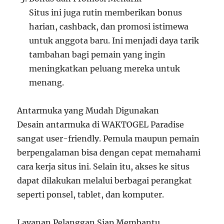
Situs ini juga rutin memberikan bonus
harian, cashback, dan promosi istimewa
untuk anggota baru. Ini menjadi daya tarik
tambahan bagi pemain yang ingin
meningkatkan peluang mereka untuk
menang.
Antarmuka yang Mudah Digunakan
Desain antarmuka di WAKTOGEL Paradise
sangat user-friendly. Pemula maupun pemain
berpengalaman bisa dengan cepat memahami
cara kerja situs ini. Selain itu, akses ke situs
dapat dilakukan melalui berbagai perangkat
seperti ponsel, tablet, dan komputer.
Layanan Pelanggan Siap Membantu