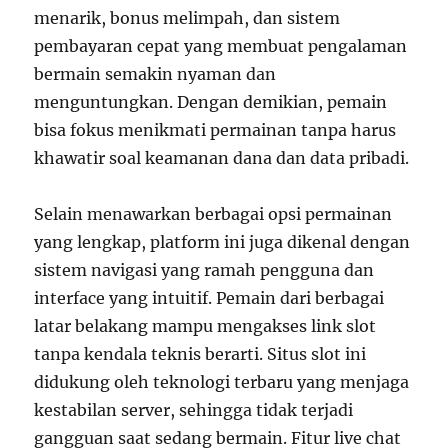
menarik, bonus melimpah, dan sistem
pembayaran cepat yang membuat pengalaman
bermain semakin nyaman dan
menguntungkan. Dengan demikian, pemain
bisa fokus menikmati permainan tanpa harus
khawatir soal keamanan dana dan data pribadi.
Selain menawarkan berbagai opsi permainan
yang lengkap, platform ini juga dikenal dengan
sistem navigasi yang ramah pengguna dan
interface yang intuitif. Pemain dari berbagai
latar belakang mampu mengakses link slot
tanpa kendala teknis berarti. Situs slot ini
didukung oleh teknologi terbaru yang menjaga
kestabilan server, sehingga tidak terjadi
gangguan saat sedang bermain. Fitur live chat