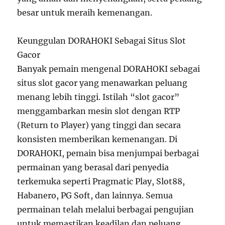
besar untuk meraih kemenangan.
Keunggulan DORAHOKI Sebagai Situs Slot
Gacor
Banyak pemain mengenal DORAHOKI sebagai
situs slot gacor yang menawarkan peluang
menang lebih tinggi. Istilah “slot gacor”
menggambarkan mesin slot dengan RTP
(Return to Player) yang tinggi dan secara
konsisten memberikan kemenangan. Di
DORAHOKI, pemain bisa menjumpai berbagai
permainan yang berasal dari penyedia
terkemuka seperti Pragmatic Play, Slot88,
Habanero, PG Soft, dan lainnya. Semua
permainan telah melalui berbagai pengujian
untuk memastikan keadilan dan peluang