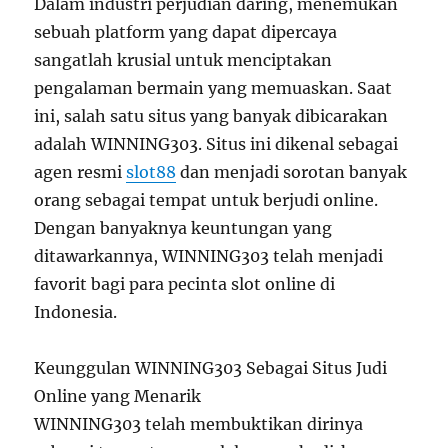
Dalam industri perjudian daring, menemukan
sebuah platform yang dapat dipercaya
sangatlah krusial untuk menciptakan
pengalaman bermain yang memuaskan. Saat
ini, salah satu situs yang banyak dibicarakan
adalah WINNING303. Situs ini dikenal sebagai
agen resmi
slot88
dan menjadi sorotan banyak
orang sebagai tempat untuk berjudi online.
Dengan banyaknya keuntungan yang
ditawarkannya, WINNING303 telah menjadi
favorit bagi para pecinta slot online di
Indonesia.
Keunggulan WINNING303 Sebagai Situs Judi
Online yang Menarik
WINNING303 telah membuktikan dirinya