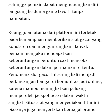
sehingga pemain dapat menghubungkan diri
langsung ke dunia game favorit tanpa
hambatan.
Keunggulan utama dari platform ini terletak
pada kemampuan memberikan slot gacor yang
konsisten dan menguntungkan. Banyak
pemain mengaku mendapatkan
keberuntungan beruntun saat mencoba
keberuntungan dalam permainan tertentu.
Fenomena slot gacor ini sering kali menjadi
perbincangan hangat di komunitas judi online,
karena mampu meningkatkan peluang
memperoleh jackpot besar dalam waktu
singkat. Situs slot yang menyediakan fitur ini
biasanya juga menyertakan berbagai promo