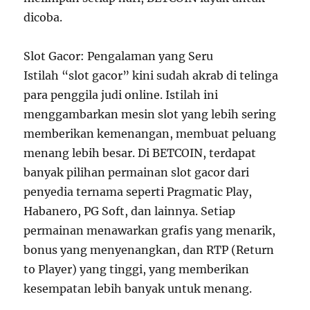
dicoba.
Slot Gacor: Pengalaman yang Seru
Istilah “slot gacor” kini sudah akrab di telinga
para penggila judi online. Istilah ini
menggambarkan mesin slot yang lebih sering
memberikan kemenangan, membuat peluang
menang lebih besar. Di BETCOIN, terdapat
banyak pilihan permainan slot gacor dari
penyedia ternama seperti Pragmatic Play,
Habanero, PG Soft, dan lainnya. Setiap
permainan menawarkan grafis yang menarik,
bonus yang menyenangkan, dan RTP (Return
to Player) yang tinggi, yang memberikan
kesempatan lebih banyak untuk menang.