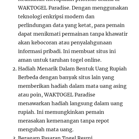
WAKTOGEL Paradise. Dengan menggunakan
teknologi enkripsi modern dan
perlindungan data yang ketat, para pemain
dapat menikmati permainan tanpa khawatir
akan kebocoran atau penyalahgunaan
informasi pribadi. Ini membuat situs ini
aman untuk taruhan togel online.
Hadiah Menarik Dalam Bentuk Uang Rupiah
Berbeda dengan banyak situs lain yang
memberikan hadiah dalam mata uang asing
atau poin, WAKTOGEL Paradise
menawarkan hadiah langsung dalam uang
rupiah. Ini memungkinkan pemain
merasakan kemenangan tanpa repot
mengubah mata uang.
Beragam Pasaran Togel Resmi