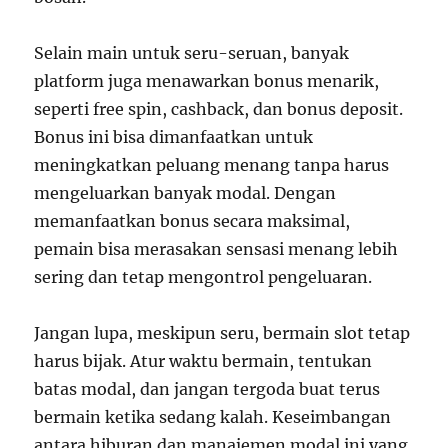
Selain main untuk seru-seruan, banyak
platform juga menawarkan bonus menarik,
seperti free spin, cashback, dan bonus deposit.
Bonus ini bisa dimanfaatkan untuk
meningkatkan peluang menang tanpa harus
mengeluarkan banyak modal. Dengan
memanfaatkan bonus secara maksimal,
pemain bisa merasakan sensasi menang lebih
sering dan tetap mengontrol pengeluaran.
Jangan lupa, meskipun seru, bermain slot tetap
harus bijak. Atur waktu bermain, tentukan
batas modal, dan jangan tergoda buat terus
bermain ketika sedang kalah. Keseimbangan
antara hiburan dan manajemen modal ini yang