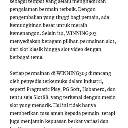
sebagai tempat yang selalu menghadirkan
pengalaman bermain terbaik. Dengan
pengembalian yang tinggi bagi pemain, ada
kemungkinan besar untuk meraih
kemenangan. Selain itu, WINNING303
menyediakan beragam pilihan permainan slot,
dari slot klasik hingga slot video dengan
berbagai tema.
Setiap permainan di WINNING303 dirancang
oleh penyedia terkemuka dalam industri,
seperti Pragmatic Play, PG Soft, Habanero, dan
tentu saja Slot88, yang terkenal dengan mesin
slot yang menarik. Hal ini tidak hanya
memberikan rasa aman kepada pemain, tetapi
juga menjamin kepuasan berkat variasi dan