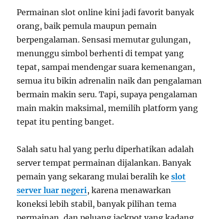
Gacor
Permainan slot online kini jadi favorit banyak
Terbaru
orang, baik pemula maupun pemain
berpengalaman. Sensasi memutar gulungan,
menunggu simbol berhenti di tempat yang
tepat, sampai mendengar suara kemenangan,
semua itu bikin adrenalin naik dan pengalaman
bermain makin seru. Tapi, supaya pengalaman
main makin maksimal, memilih platform yang
tepat itu penting banget.
Salah satu hal yang perlu diperhatikan adalah
server tempat permainan dijalankan. Banyak
pemain yang sekarang mulai beralih ke
slot
server luar negeri
, karena menawarkan
koneksi lebih stabil, banyak pilihan tema
permainan, dan peluang jackpot yang kadang