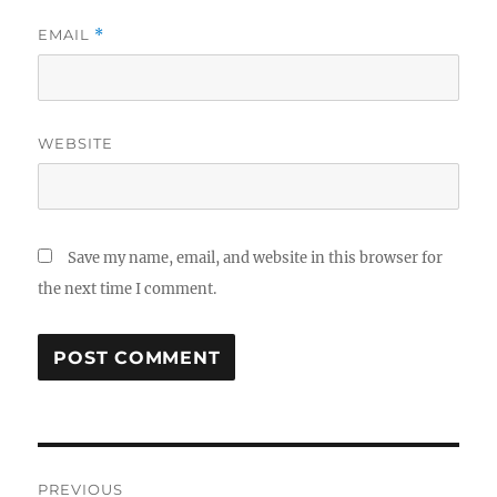
EMAIL
*
WEBSITE
Save my name, email, and website in this browser for
the next time I comment.
Post
PREVIOUS