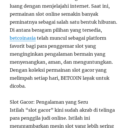
luang dengan menjelajahi internet. Saat ini,
permainan slot online semakin banyak
peminatnya sebagai salah satu bentuk hiburan.
Di antara beragam pilihan yang tersedia,
betcoinasia
telah muncul sebagai platform
favorit bagi para penggemar slot yang
menginginkan pengalaman bermain yang
menyenangkan, aman, dan menguntungkan.
Dengan koleksi permainan slot gacor yang
melimpah setiap hari, BETCOIN layak untuk
dicoba.
Slot Gacor: Pengalaman yang Seru
Istilah “slot gacor” kini sudah akrab di telinga
para penggila judi online. Istilah ini
menggambarkan mesin slot yang lebih sering