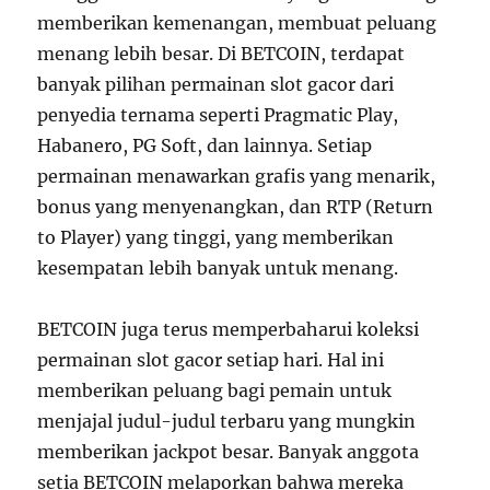
memberikan kemenangan, membuat peluang
menang lebih besar. Di BETCOIN, terdapat
banyak pilihan permainan slot gacor dari
penyedia ternama seperti Pragmatic Play,
Habanero, PG Soft, dan lainnya. Setiap
permainan menawarkan grafis yang menarik,
bonus yang menyenangkan, dan RTP (Return
to Player) yang tinggi, yang memberikan
kesempatan lebih banyak untuk menang.
BETCOIN juga terus memperbaharui koleksi
permainan slot gacor setiap hari. Hal ini
memberikan peluang bagi pemain untuk
menjajal judul-judul terbaru yang mungkin
memberikan jackpot besar. Banyak anggota
setia BETCOIN melaporkan bahwa mereka