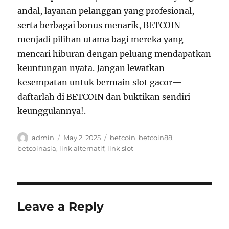
andal, layanan pelanggan yang profesional,
serta berbagai bonus menarik, BETCOIN
menjadi pilihan utama bagi mereka yang
mencari hiburan dengan peluang mendapatkan
keuntungan nyata. Jangan lewatkan
kesempatan untuk bermain slot gacor—
daftarlah di BETCOIN dan buktikan sendiri
keunggulannya!.
Author
Posted
Tags
admin
May 2, 2025
betcoin
,
betcoin88
,
on
betcoinasia
,
link alternatif
,
link slot
Leave a Reply