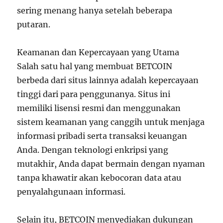
sering menang hanya setelah beberapa
putaran.
Keamanan dan Kepercayaan yang Utama
Salah satu hal yang membuat BETCOIN
berbeda dari situs lainnya adalah kepercayaan
tinggi dari para penggunanya. Situs ini
memiliki lisensi resmi dan menggunakan
sistem keamanan yang canggih untuk menjaga
informasi pribadi serta transaksi keuangan
Anda. Dengan teknologi enkripsi yang
mutakhir, Anda dapat bermain dengan nyaman
tanpa khawatir akan kebocoran data atau
penyalahgunaan informasi.
Selain itu, BETCOIN menyediakan dukungan