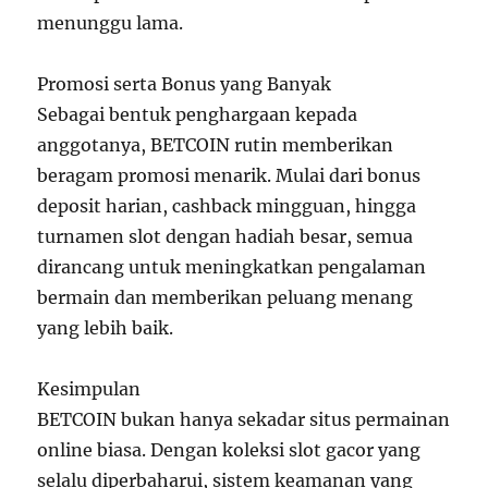
menunggu lama.
Promosi serta Bonus yang Banyak
Sebagai bentuk penghargaan kepada
anggotanya, BETCOIN rutin memberikan
beragam promosi menarik. Mulai dari bonus
deposit harian, cashback mingguan, hingga
turnamen slot dengan hadiah besar, semua
dirancang untuk meningkatkan pengalaman
bermain dan memberikan peluang menang
yang lebih baik.
Kesimpulan
BETCOIN bukan hanya sekadar situs permainan
online biasa. Dengan koleksi slot gacor yang
selalu diperbaharui, sistem keamanan yang