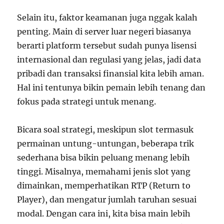
Selain itu, faktor keamanan juga nggak kalah
penting. Main di server luar negeri biasanya
berarti platform tersebut sudah punya lisensi
internasional dan regulasi yang jelas, jadi data
pribadi dan transaksi finansial kita lebih aman.
Hal ini tentunya bikin pemain lebih tenang dan
fokus pada strategi untuk menang.
Bicara soal strategi, meskipun slot termasuk
permainan untung-untungan, beberapa trik
sederhana bisa bikin peluang menang lebih
tinggi. Misalnya, memahami jenis slot yang
dimainkan, memperhatikan RTP (Return to
Player), dan mengatur jumlah taruhan sesuai
modal. Dengan cara ini, kita bisa main lebih