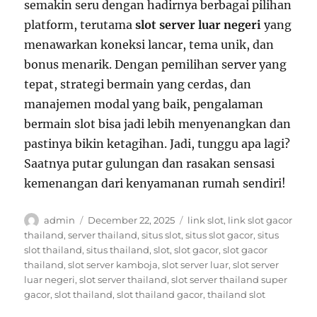
semakin seru dengan hadirnya berbagai pilihan
platform, terutama
slot server luar negeri
yang
menawarkan koneksi lancar, tema unik, dan
bonus menarik. Dengan pemilihan server yang
tepat, strategi bermain yang cerdas, dan
manajemen modal yang baik, pengalaman
bermain slot bisa jadi lebih menyenangkan dan
pastinya bikin ketagihan. Jadi, tunggu apa lagi?
Saatnya putar gulungan dan rasakan sensasi
kemenangan dari kenyamanan rumah sendiri!
Author
Posted
Tags
admin
December 22, 2025
link slot
,
link slot gacor
on
thailand
,
server thailand
,
situs slot
,
situs slot gacor
,
situs
slot thailand
,
situs thailand
,
slot
,
slot gacor
,
slot gacor
thailand
,
slot server kamboja
,
slot server luar
,
slot server
luar negeri
,
slot server thailand
,
slot server thailand super
gacor
,
slot thailand
,
slot thailand gacor
,
thailand slot