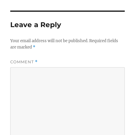
Leave a Reply
Your email address will not be published.
Required fields
are marked
*
COMMENT
*