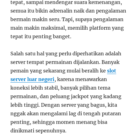
tepat, sampai mendengar suara kemenangan,
semua itu bikin adrenalin naik dan pengalaman
bermain makin seru. Tapi, supaya pengalaman
main makin maksimal, memilih platform yang
tepat itu penting banget.
Salah satu hal yang perlu diperhatikan adalah
server tempat permainan dijalankan. Banyak
pemain yang sekarang mulai beralih ke
slot
server luar negeri
, karena menawarkan
koneksi lebih stabil, banyak pilihan tema
permainan, dan peluang jackpot yang kadang
lebih tinggi. Dengan server yang bagus, kita
nggak akan mengalami lag di tengah putaran
penting, sehingga momen menang bisa
dinikmati sepenuhnya.