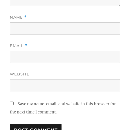
NAME
*
EMAIL
*
WEBSITE
Save my name, email, and website in this browser for
the next time I comment.