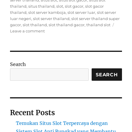
server thailand
,
situs slot
,
situs slot gacor
,
situs slot
thailand
,
situs thailand
,
slot
,
slot gacor
,
slot gacor
thailand
,
slot server kamboja
,
slot server luar
,
slot server
luar negeri
,
slot server thailand
,
slot server thailand super
gacor
,
slot thailand
,
slot thailand gacor
,
thailand slot
on
Leave a comment
Menang
Mudah
dan
Seru:
Panduan
Search
Main
Slot
SEARCH
Online
yang
Bikin
Ketagihan
Recent Posts
Temukan Situs Slot Terpercaya dengan
Sistem Slot Anti Rungkad yang Membantu