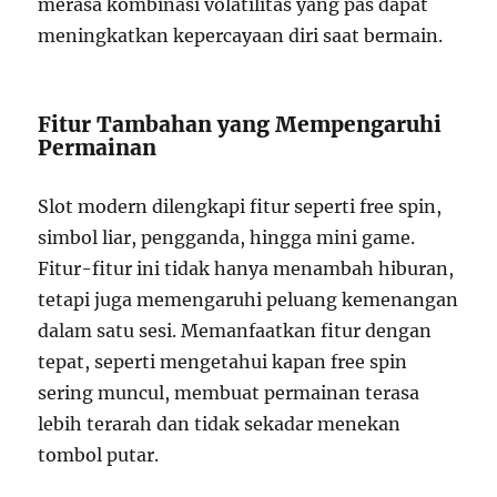
merasa kombinasi volatilitas yang pas dapat
meningkatkan kepercayaan diri saat bermain.
Fitur Tambahan yang Mempengaruhi
Permainan
Slot modern dilengkapi fitur seperti free spin,
simbol liar, pengganda, hingga mini game.
Fitur-fitur ini tidak hanya menambah hiburan,
tetapi juga memengaruhi peluang kemenangan
dalam satu sesi. Memanfaatkan fitur dengan
tepat, seperti mengetahui kapan free spin
sering muncul, membuat permainan terasa
lebih terarah dan tidak sekadar menekan
tombol putar.