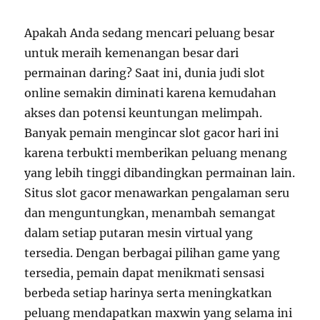
Memberikan
Peluang
Apakah Anda sedang mencari peluang besar
Menang
untuk meraih kemenangan besar dari
Tinggi
permainan daring? Saat ini, dunia judi slot
online semakin diminati karena kemudahan
akses dan potensi keuntungan melimpah.
Banyak pemain mengincar slot gacor hari ini
karena terbukti memberikan peluang menang
yang lebih tinggi dibandingkan permainan lain.
Situs slot gacor menawarkan pengalaman seru
dan menguntungkan, menambah semangat
dalam setiap putaran mesin virtual yang
tersedia. Dengan berbagai pilihan game yang
tersedia, pemain dapat menikmati sensasi
berbeda setiap harinya serta meningkatkan
peluang mendapatkan maxwin yang selama ini