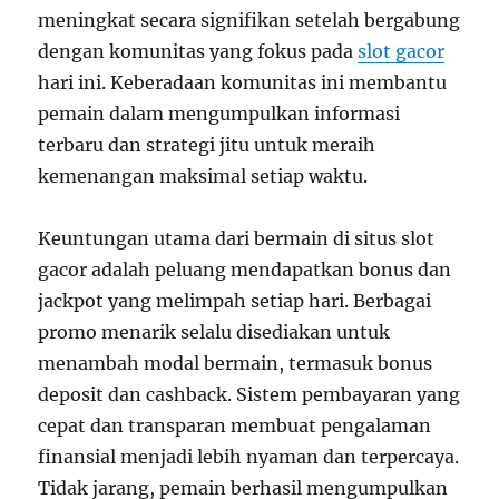
meningkat secara signifikan setelah bergabung
dengan komunitas yang fokus pada
slot gacor
hari ini. Keberadaan komunitas ini membantu
pemain dalam mengumpulkan informasi
terbaru dan strategi jitu untuk meraih
kemenangan maksimal setiap waktu.
Keuntungan utama dari bermain di situs slot
gacor adalah peluang mendapatkan bonus dan
jackpot yang melimpah setiap hari. Berbagai
promo menarik selalu disediakan untuk
menambah modal bermain, termasuk bonus
deposit dan cashback. Sistem pembayaran yang
cepat dan transparan membuat pengalaman
finansial menjadi lebih nyaman dan terpercaya.
Tidak jarang, pemain berhasil mengumpulkan