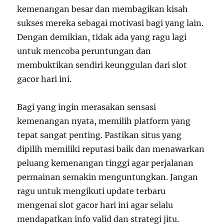
kemenangan besar dan membagikan kisah
sukses mereka sebagai motivasi bagi yang lain.
Dengan demikian, tidak ada yang ragu lagi
untuk mencoba peruntungan dan
membuktikan sendiri keunggulan dari slot
gacor hari ini.
Bagi yang ingin merasakan sensasi
kemenangan nyata, memilih platform yang
tepat sangat penting. Pastikan situs yang
dipilih memiliki reputasi baik dan menawarkan
peluang kemenangan tinggi agar perjalanan
permainan semakin menguntungkan. Jangan
ragu untuk mengikuti update terbaru
mengenai slot gacor hari ini agar selalu
mendapatkan info valid dan strategi jitu.