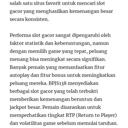
salah satu situs favorit untuk mencari slot
gacor yang menghasilkan kemenangan besar
secara konsisten.
Performa slot gacor sangat dipengaruhi oleh
faktor statistik dan keberuntungan, namun
dengan memilih game yang tepat, peluang
menang bisa meningkat secara signifikan.
Banyak pemain yang memanfaatkan fitur
autoplay dan fitur bonus untuk meningkatkan
peluang mereka. BPJS138 menyediakan
berbagai slot gacor yang telah terbukti
memberikan kemenangan beruntun dan
jackpot besar. Pemain disarankan untuk
memperhatikan tingkat RTP (Return to Player)
dan volatilitas game sebelum memulai taruhan.