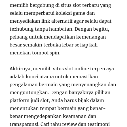
memilih bergabung di situs slot terbaru yang
selalu memperbarui koleksi game dan
menyediakan link alternatif agar selalu dapat
terhubung tanpa hambatan. Dengan begitu,
peluang untuk mendapatkan kemenangan
besar semakin terbuka lebar setiap kali
menekan tombol spin.
Akhirnya, memilih situs slot online terpercaya
adalah kunci utama untuk memastikan
pengalaman bermain yang menyenangkan dan
menguntungkan. Dengan banyaknya pilihan
platform judi slot, Anda harus bijak dalam
menentukan tempat bermain yang benar-
benar mengedepankan keamanan dan
transparansi. Cari tahu review dan testimoni