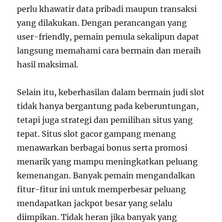
perlu khawatir data pribadi maupun transaksi
yang dilakukan. Dengan perancangan yang
user-friendly, pemain pemula sekalipun dapat
langsung memahami cara bermain dan meraih
hasil maksimal.
Selain itu, keberhasilan dalam bermain judi slot
tidak hanya bergantung pada keberuntungan,
tetapi juga strategi dan pemilihan situs yang
tepat. Situs slot gacor gampang menang
menawarkan berbagai bonus serta promosi
menarik yang mampu meningkatkan peluang
kemenangan. Banyak pemain mengandalkan
fitur-fitur ini untuk memperbesar peluang
mendapatkan jackpot besar yang selalu
diimpikan. Tidak heran jika banyak yang