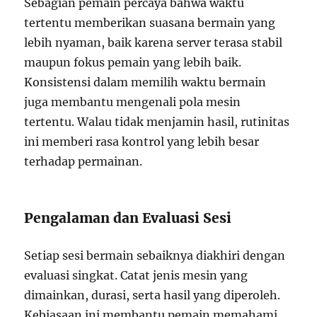
Sebagian pemain percaya bahwa waktu
tertentu memberikan suasana bermain yang
lebih nyaman, baik karena server terasa stabil
maupun fokus pemain yang lebih baik.
Konsistensi dalam memilih waktu bermain
juga membantu mengenali pola mesin
tertentu. Walau tidak menjamin hasil, rutinitas
ini memberi rasa kontrol yang lebih besar
terhadap permainan.
Pengalaman dan Evaluasi Sesi
Setiap sesi bermain sebaiknya diakhiri dengan
evaluasi singkat. Catat jenis mesin yang
dimainkan, durasi, serta hasil yang diperoleh.
Kebiasaan ini membantu pemain memahami