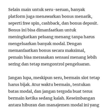
Selain main untuk seru-seruan, banyak
platform juga menawarkan bonus menarik,
seperti free spin, cashback, dan bonus deposit.
Bonus ini bisa dimanfaatkan untuk
meningkatkan peluang menang tanpa harus
mengeluarkan banyak modal. Dengan
memanfaatkan bonus secara maksimal,
pemain bisa merasakan sensasi menang lebih
sering dan tetap mengontrol pengeluaran.
Jangan lupa, meskipun seru, bermain slot tetap
harus bijak. Atur waktu bermain, tentukan
batas modal, dan jangan tergoda buat terus
bermain ketika sedang kalah. Keseimbangan
antara hiburan dan manajemen modal ini yang