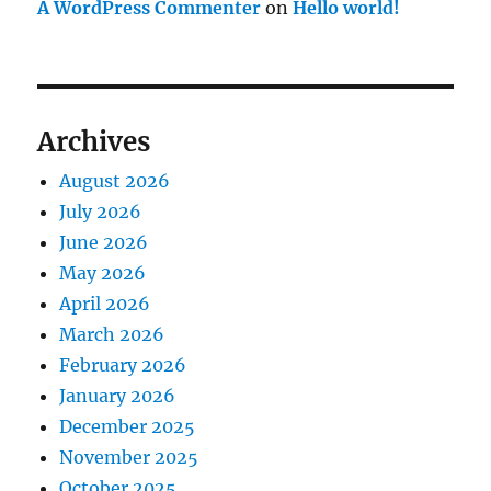
A WordPress Commenter
on
Hello world!
Archives
August 2026
July 2026
June 2026
May 2026
April 2026
March 2026
February 2026
January 2026
December 2025
November 2025
October 2025