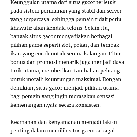
Keunggulan utama dari situs gacor terletak
pada sistem permainan yang stabil dan server
yang terpercaya, sehingga pemain tidak perlu
khawatir akan kendala teknis. Selain itu,
banyak situs gacor menyediakan berbagai
pilihan game seperti slot, poker, dan tembak
ikan yang cocok untuk semua kalangan. Fitur
bonus dan promosi menarik juga menjadi daya
tarik utama, memberikan tambahan peluang
untuk meraih keuntungan maksimal. Dengan
demikian, situs gacor menjadi pilihan utama
bagi pemain yang ingin merasakan sensasi
kemenangan nyata secara konsisten.
Keamanan dan kenyamanan menjadi faktor
penting dalam memilih situs gacor sebagai