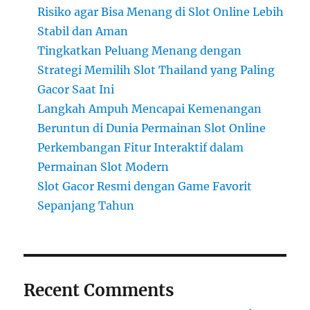
Risiko agar Bisa Menang di Slot Online Lebih
Stabil dan Aman
Tingkatkan Peluang Menang dengan
Strategi Memilih Slot Thailand yang Paling
Gacor Saat Ini
Langkah Ampuh Mencapai Kemenangan
Beruntun di Dunia Permainan Slot Online
Perkembangan Fitur Interaktif dalam
Permainan Slot Modern
Slot Gacor Resmi dengan Game Favorit
Sepanjang Tahun
Recent Comments