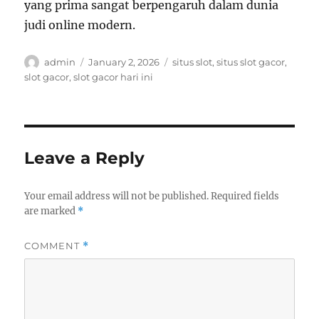
yang prima sangat berpengaruh dalam dunia
judi online modern.
Author
Posted
Tags
admin
January 2, 2026
situs slot
,
situs slot gacor
,
on
slot gacor
,
slot gacor hari ini
Leave a Reply
Your email address will not be published.
Required fields
are marked
*
COMMENT
*