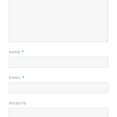
NAME
*
EMAIL
*
WEBSITE