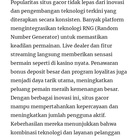
Popularitas situs gacor tidak lepas dari inovasi
dan pengembangan teknologi terkini yang
diterapkan secara konsisten. Banyak platform
mengintegrasikan teknologi RNG (Random
Number Generator) untuk memastikan
keadilan permainan. Live dealer dan fitur
streaming langsung memberikan sensasi
bermain seperti di kasino nyata. Penawaran
bonus deposit besar dan program loyalitas juga
menjadi daya tarik utama, meningkatkan
peluang pemain meraih kemenangan besar.
Dengan berbagai inovasi ini, situs gacor
mampu mempertahankan kepercayaan dan
meningkatkan jumlah pengguna aktif.
Keberhasilan mereka menunjukkan bahwa
kombinasi teknologi dan layanan pelanggan