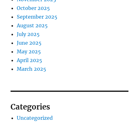
October 2025
September 2025
August 2025
July 2025
June 2025
May 2025
April 2025
March 2025
Categories
Uncategorized