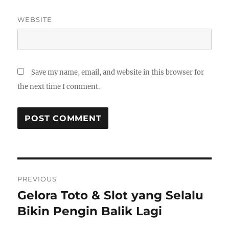
WEBSITE
Save my name, email, and website in this browser for
the next time I comment.
Post
PREVIOUS
navigation
Gelora Toto & Slot yang Selalu
Previous
post:
Bikin Pengin Balik Lagi