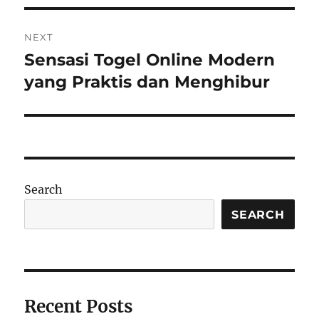
NEXT
Sensasi Togel Online Modern
Next
post:
yang Praktis dan Menghibur
Search
SEARCH
Recent Posts