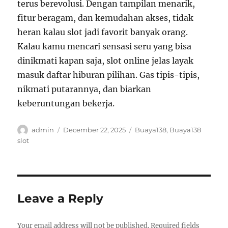
terus berevolusi. Dengan tampilan menarik,
fitur beragam, dan kemudahan akses, tidak
heran kalau slot jadi favorit banyak orang.
Kalau kamu mencari sensasi seru yang bisa
dinikmati kapan saja, slot online jelas layak
masuk daftar hiburan pilihan. Gas tipis-tipis,
nikmati putarannya, dan biarkan
keberuntungan bekerja.
Author
Posted
Tags
admin
December 22, 2025
Buaya138
,
Buaya138
on
slot
Leave a Reply
Your email address will not be published.
Required fields