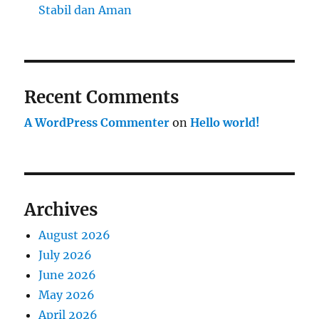
Stabil dan Aman
Recent Comments
A WordPress Commenter
on
Hello world!
Archives
August 2026
July 2026
June 2026
May 2026
April 2026