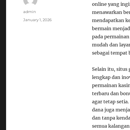
online yang ing
Author
admin
menawarkan berb
Posted
January 1, 2026
mendapatkan ke
on
bermain menjadi
pada permainan 
mudah dan layan
sebagai tempat
Selain itu, situ
lengkap dan inov
permainan kasino
terbaru dan bon
agar tetap seti
dana juga menjad
dan tanpa kendal
semua kalangan