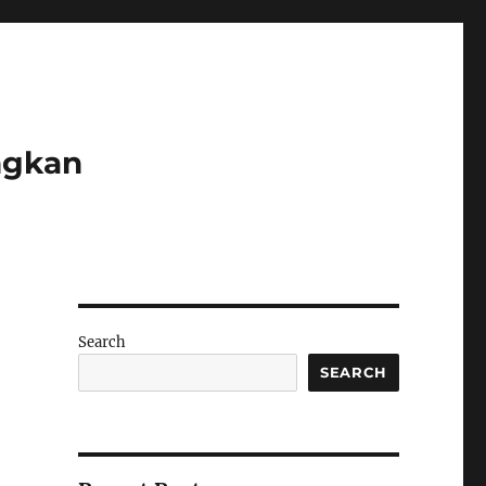
ngkan
Search
SEARCH