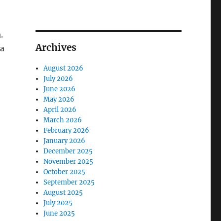
.
Archives
ga
August 2026
July 2026
June 2026
May 2026
April 2026
March 2026
February 2026
January 2026
December 2025
November 2025
October 2025
September 2025
August 2025
July 2025
June 2025