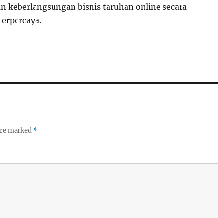
 keberlangsungan bisnis taruhan online secara
terpercaya.
 are marked
*