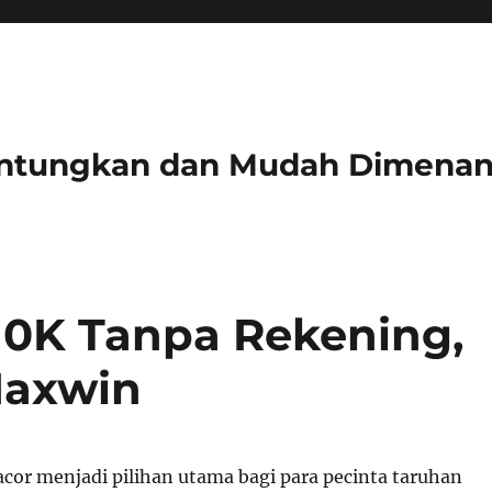
guntungkan dan Mudah Dimena
 10K Tanpa Rekening,
Maxwin
acor menjadi pilihan utama bagi para pecinta taruhan