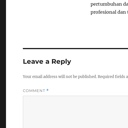
pertumbuhan dan
profesional dan 
Leave a Reply
Your email address will not be published.
Required fields
COMMENT
*