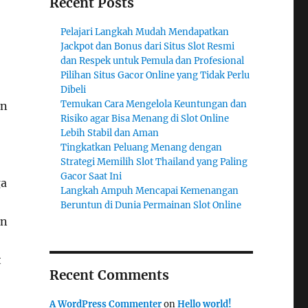
Recent Posts
Pelajari Langkah Mudah Mendapatkan
Jackpot dan Bonus dari Situs Slot Resmi
dan Respek untuk Pemula dan Profesional
Pilihan Situs Gacor Online yang Tidak Perlu
Dibeli
Temukan Cara Mengelola Keuntungan dan
an
Risiko agar Bisa Menang di Slot Online
Lebih Stabil dan Aman
Tingkatkan Peluang Menang dengan
Strategi Memilih Slot Thailand yang Paling
Gacor Saat Ini
ga
Langkah Ampuh Mencapai Kemenangan
Beruntun di Dunia Permainan Slot Online
in
t
Recent Comments
A WordPress Commenter
on
Hello world!