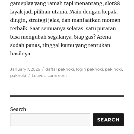
gameplay yang ramah tapi menantang, slot88
layak jadi pilihan utama. Main dengan kepala
dingin, strategi jelas, dan manfaatkan momen
terbaik. Saat semuanya selaras, satu putaran
bisa mengubah segalanya. Siap gas? Arena
sudah panas, tinggal kamu yang tentukan
hasilnya.
Posted
Tags
January 7, 2026
daftar pakhoki
,
login pakhoki
,
pak hoki
,
on
on
pakhoki
Leave a comment
Slot88
Gacor
Siap
Bikin
Cuan,
Search
Putaran
Panas
SEARCH
Tanpa
Ampun