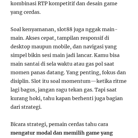
kombinasi RTP kompetitif dan desain game
yang cerdas.
Soal kenyamanan, slot88 juga nggak main-
main. Akses cepat, tampilan responsif di
desktop maupun mobile, dan navigasi yang
simpel bikin sesi main jadi lancar. Kamu bisa
main santai di sela waktu atau gas pol saat
momen panas datang. Yang penting, fokus dan
disiplin. Slot itu soal momentum—ketika ritme
lagi bagus, jangan ragu tekan gas. Tapi saat
kurang hoki, tahu kapan berhenti juga bagian
dari strategi.
Bicara strategi, pemain cerdas tahu cara
mengatur modal dan memilih game yang