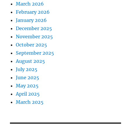
March 2026
February 2026
January 2026
December 2025
November 2025
October 2025
September 2025
August 2025
July 2025
June 2025
May 2025
April 2025
March 2025