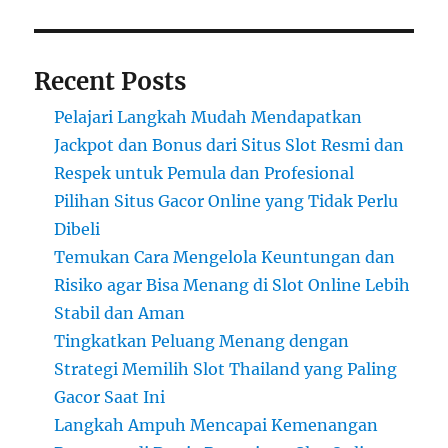
Recent Posts
Pelajari Langkah Mudah Mendapatkan
Jackpot dan Bonus dari Situs Slot Resmi dan
Respek untuk Pemula dan Profesional
Pilihan Situs Gacor Online yang Tidak Perlu
Dibeli
Temukan Cara Mengelola Keuntungan dan
Risiko agar Bisa Menang di Slot Online Lebih
Stabil dan Aman
Tingkatkan Peluang Menang dengan
Strategi Memilih Slot Thailand yang Paling
Gacor Saat Ini
Langkah Ampuh Mencapai Kemenangan