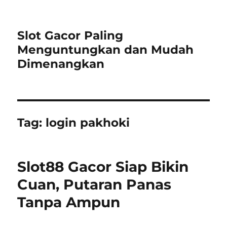
Slot Gacor Paling
Menguntungkan dan Mudah
Dimenangkan
Tag:
login pakhoki
Slot88 Gacor Siap Bikin
Cuan, Putaran Panas
Tanpa Ampun