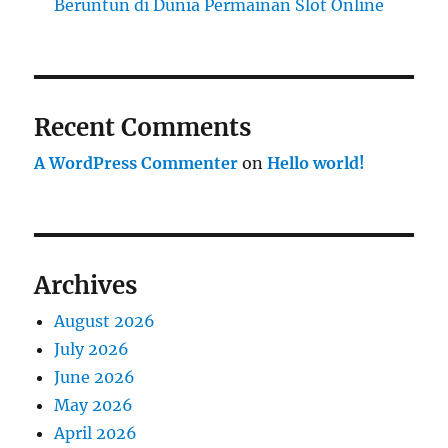
Beruntun di Dunia Permainan Slot Online
Recent Comments
A WordPress Commenter
on
Hello world!
Archives
August 2026
July 2026
June 2026
May 2026
April 2026