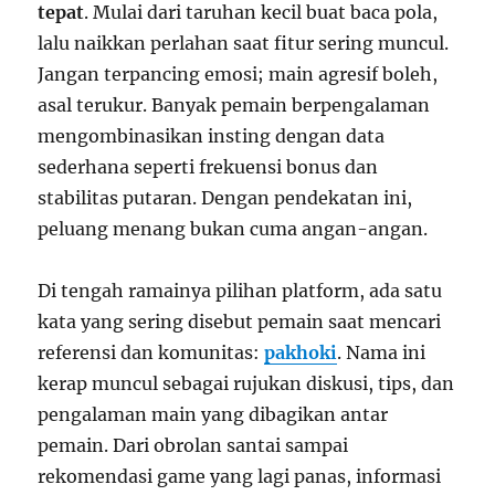
tepat
. Mulai dari taruhan kecil buat baca pola,
lalu naikkan perlahan saat fitur sering muncul.
Jangan terpancing emosi; main agresif boleh,
asal terukur. Banyak pemain berpengalaman
mengombinasikan insting dengan data
sederhana seperti frekuensi bonus dan
stabilitas putaran. Dengan pendekatan ini,
peluang menang bukan cuma angan-angan.
Di tengah ramainya pilihan platform, ada satu
kata yang sering disebut pemain saat mencari
referensi dan komunitas:
pakhoki
. Nama ini
kerap muncul sebagai rujukan diskusi, tips, dan
pengalaman main yang dibagikan antar
pemain. Dari obrolan santai sampai
rekomendasi game yang lagi panas, informasi