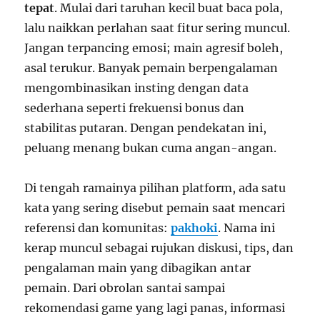
tepat
. Mulai dari taruhan kecil buat baca pola,
lalu naikkan perlahan saat fitur sering muncul.
Jangan terpancing emosi; main agresif boleh,
asal terukur. Banyak pemain berpengalaman
mengombinasikan insting dengan data
sederhana seperti frekuensi bonus dan
stabilitas putaran. Dengan pendekatan ini,
peluang menang bukan cuma angan-angan.
Di tengah ramainya pilihan platform, ada satu
kata yang sering disebut pemain saat mencari
referensi dan komunitas:
pakhoki
. Nama ini
kerap muncul sebagai rujukan diskusi, tips, dan
pengalaman main yang dibagikan antar
pemain. Dari obrolan santai sampai
rekomendasi game yang lagi panas, informasi