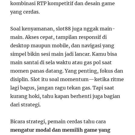
kombinasi RTP kompetitif dan desain game
yang cerdas.
Soal kenyamanan, slot88 juga nggak main-
main. Akses cepat, tampilan responsif di
desktop maupun mobile, dan navigasi yang
simpel bikin sesi main jadi lancar. Kamu bisa
main santai di sela waktu atau gas pol saat
momen panas datang. Yang penting, fokus dan
disiplin. Slot itu soal momentum—ketika ritme
lagi bagus, jangan ragu tekan gas. Tapi saat
kurang hoki, tahu kapan berhenti juga bagian
dari strategi.
Bicara strategi, pemain cerdas tahu cara
mengatur modal dan memilih game yang