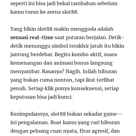
seperti ini bisa jadi bekal tambahan sebelum
kamu turun ke arena slot88.
Yang bikin slot88 makin menggoda adalah
sensasi real-time
saat putaran berjalan. Detik-
detik menunggu simbol terakhir jatuh itu bikin
jantung berdebar. Begitu kombo aktif, suara
kemenangan dan animasi bonus langsung
menyambar. Rasanya? Nagih. Inilah hiburan
yang bukan cuma nonton, tapi ikut terlibat
penuh. Setiap klik punya konsekuensi, setiap
keputusan bisa jadi kunci.
Kesimpulannya, slot88 bukan sekadar game—
ini pengalaman. Buat kamu yang cari hiburan
dengan peluang cuan nyata, fitur agresif, dan