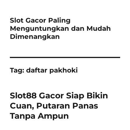
Slot Gacor Paling
Menguntungkan dan Mudah
Dimenangkan
Tag:
daftar pakhoki
Slot88 Gacor Siap Bikin
Cuan, Putaran Panas
Tanpa Ampun