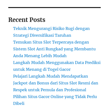
Recent Posts
Teknik Mengurangi Risiko Rugi dengan
Strategi Diversifikasi Taruhan
Temukan Situs Slot Terpercaya dengan
Sistem Slot Anti Rungkad yang Membantu
Anda Menang Lebih Mudah
Langkah Mudah Menggunakan Data Prediksi
untuk Menang di Togel Gacor
Pelajari Langkah Mudah Mendapatkan
Jackpot dan Bonus dari Situs Slot Resmi dan
Respek untuk Pemula dan Profesional
Pilihan Situs Gacor Online yang Tidak Perlu
Dibeli