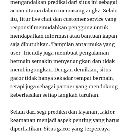
mengandalkan prediksi dari situs ini sebagai
acuan utama dalam memasang angka. Selain
itu, fitur live chat dan customer service yang
responsif memudahkan pengguna untuk
mendapatkan informasi atau bantuan kapan
saja dibutuhkan. Tampilan antarmuka yang
user-friendly juga membuat pengalaman
bermain semakin menyenangkan dan tidak
membingungkan. Dengan demikian, situs
gacor tidak hanya sekadar tempat bermain,
tetapi juga sebagai partner yang mendukung
keberhasilan setiap langkah taruhan.
Selain dari segi prediksi dan layanan, faktor
keamanan menjadi aspek penting yang harus
diperhatikan. Situs gacor yang terpercaya