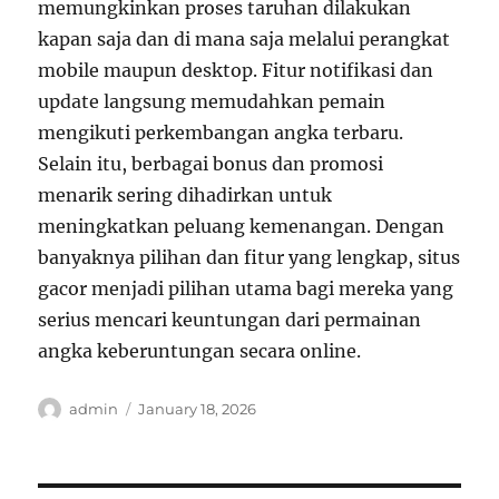
memungkinkan proses taruhan dilakukan
kapan saja dan di mana saja melalui perangkat
mobile maupun desktop. Fitur notifikasi dan
update langsung memudahkan pemain
mengikuti perkembangan angka terbaru.
Selain itu, berbagai bonus dan promosi
menarik sering dihadirkan untuk
meningkatkan peluang kemenangan. Dengan
banyaknya pilihan dan fitur yang lengkap, situs
gacor menjadi pilihan utama bagi mereka yang
serius mencari keuntungan dari permainan
angka keberuntungan secara online.
Author
Posted
admin
January 18, 2026
on