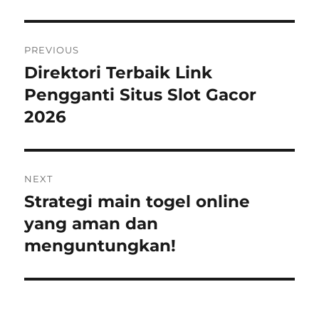
Post
PREVIOUS
navigation
Direktori Terbaik Link
Previous
post:
Pengganti Situs Slot Gacor
2026
NEXT
Strategi main togel online
Next
post:
yang aman dan
menguntungkan!