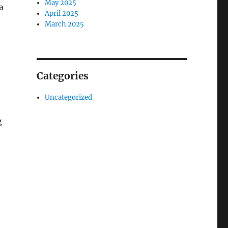
May 2025
a
April 2025
March 2025
Categories
Uncategorized
g