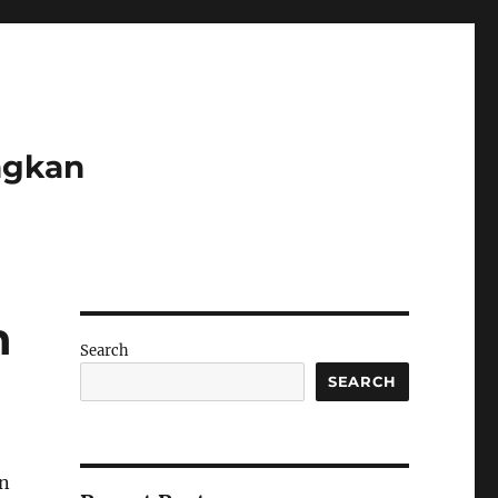
ngkan
h
Search
SEARCH
an