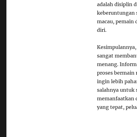
adalah disiplin
keberuntungan s
macau, pemain d
diri.
Kesimpulannya, 
sangat membant
menang. Informa
proses bermain 
ingin lebih paha
salahnya untuk 
memanfaatkan da
yang tepat, pel