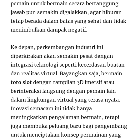
pemain untuk bermain secara bertanggung
jawab pun semakin digalakkan, agar hiburan
tetap berada dalam batas yang sehat dan tidak
menimbulkan dampak negatif.
Ke depan, perkembangan industri ini
diperkirakan akan semakin pesat dengan
integrasi teknologi seperti kecerdasan buatan
dan realitas virtual. Bayangkan saja, bermain
toto slot
dengan tampilan 3D imersif atau
berinteraksi langsung dengan pemain lain
dalam lingkungan virtual yang terasa nyata.
Inovasi semacam ini tidak hanya
meningkatkan pengalaman bermain, tetapi
juga membuka peluang baru bagi pengembang
untuk menciptakan konsep permainan yang