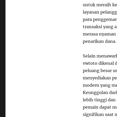
Bermain
untuk meraih k
Toto
layanan pelangg
Slot
para penggemar 
Gacor
untuk
transaksi yang 
Jackpot
merasa nyaman d
Besar
penarikan dana.
Selain menawarka
vwtoto dikenal 
peluang besar u
menyediakan perm
modern yang m
Keunggulan dari
lebih tinggi da
pemain dapat m
signifikan saat 