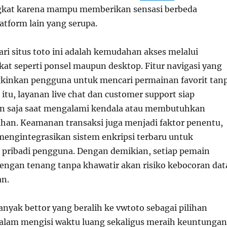
kat karena mampu memberikan sensasi berbeda
atform lain yang serupa.
ari situs toto ini adalah kemudahan akses melalui
kat seperti ponsel maupun desktop. Fitur navigasi yang
kinkan pengguna untuk mencari permainan favorit tan
n itu, layanan live chat dan customer support siap
 saja saat mengalami kendala atau membutuhkan
han. Keamanan transaksi juga menjadi faktor penentu,
engintegrasikan sistem enkripsi terbaru untuk
 pribadi pengguna. Dengan demikian, setiap pemain
engan tenang tanpa khawatir akan risiko kebocoran dat
n.
anyak bettor yang beralih ke vwtoto sebagai pilihan
alam mengisi waktu luang sekaligus meraih keuntungan