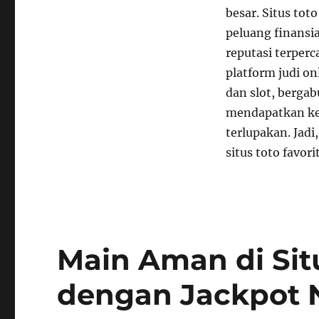
besar. Situs to
peluang finansi
reputasi terper
platform judi on
dan slot, berga
mendapatkan ke
terlupakan. Jad
situs toto favor
Main Aman di Situ
dengan Jackpot 