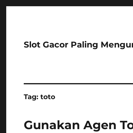
Slot Gacor Paling Men
Tag:
toto
Gunakan Agen Tot