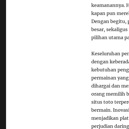
keamanannya. H
kapan pun merek
Dengan begitu,
besar, sekaligu
pilihan utama p
Keseluruhan pen
dengan keberada
kebutuhan pengg
permainan yang 
dihargai dan me
orang memilih b
situs toto ter
bermain. Inovas
menjadikan platf
perjudian darin