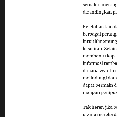
semakin mening
dibandingkan pl
Kelebihan lain d
berbagai perang
intuitif memung
kesulitan. Selai
membantu kapan
informasi tamba
dimana vwtoto m
melindungi data
dapat bermain d
maupun penipua
Tak heran jika b
utama mereka d