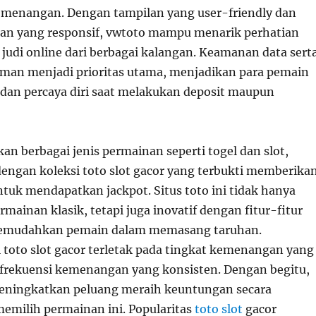
emenangan. Dengan tampilan yang user-friendly dan
an yang responsif, vwtoto mampu menarik perhatian
judi online dari berbagai kalangan. Keamanan data sert
aman menjadi prioritas utama, menjadikan para pemain
an percaya diri saat melakukan deposit maupun
n berbagai jenis permainan seperti togel dan slot,
dengan koleksi toto slot gacor yang terbukti memberika
ntuk mendapatkan jackpot. Situs toto ini tidak hanya
ainan klasik, tetapi juga inovatif dengan fitur-fitur
emudahkan pemain dalam memasang taruhan.
 toto slot gacor terletak pada tingkat kemenangan yang
n frekuensi kemenangan yang konsisten. Dengan begitu,
eningkatkan peluang meraih keuntungan secara
memilih permainan ini. Popularitas
toto slot
gacor