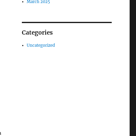
March 2025
Categories
Uncategorized
a