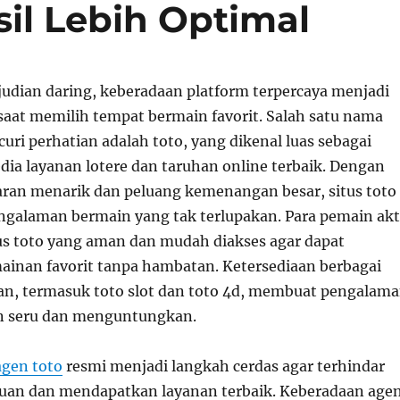
il Lebih Optimal
rjudian daring, keberadaan platform terpercaya menjadi
 saat memilih tempat bermain favorit. Salah satu nama
uri perhatian adalah toto, yang dikenal luas sebagai
dia layanan lotere dan taruhan online terbaik. Dengan
ran menarik dan peluang kemenangan besar, situs toto
alaman bermain yang tak terlupakan. Para pemain akt
tus toto yang aman dan mudah diakses agar dapat
inan favorit tanpa hambatan. Ketersediaan berbagai
an, termasuk toto slot dan toto 4d, membuat pengalam
n seru dan menguntungkan.
agen toto
resmi menjadi langkah cerdas agar terhindar
ipuan dan mendapatkan layanan terbaik. Keberadaan age