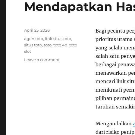
Mendapatkan Has
Posted
April 25, 2026
Bagi pecinta pe
on
Tags
agen toto
,
link situs toto
,
prioritas utama
situs toto
,
toto
,
toto 4d
,
toto
yang selalu menc
slot
salah satu penye
on
Leave a comment
berbagai penawa
Gunakan
Agen
menawarkan peng
Toto
mencari link si
Profesional
menikmati perma
untuk
Mendapatkan
pilihan permain
Hasil
taruhan semaki
Lebih
Optimal
Mengandalkan
dari risiko pen