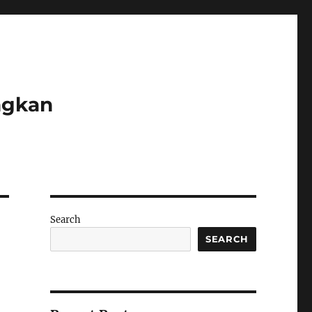
ngkan
Search
SEARCH