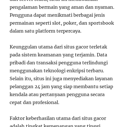
pengalaman bermain yang aman dan nyaman.
Pengguna dapat menikmati berbagai jenis
permainan seperti slot, poker, dan sportsbook
dalam satu platform terpercaya.
Keunggulan utama dari situs gacor terletak
pada sistem keamanan yang terjamin. Data
pribadi dan transaksi pengguna terlindungi
menggunakan teknologi enkripsi terbaru.
Selain itu, situs ini juga menyediakan layanan
pelanggan 24 jam yang siap membantu setiap
kendala atau pertanyaan pengguna secara
cepat dan profesional.
Faktor keberhasilan utama dari situs gacor
adalah tingkat kemenangan yang tinggi.