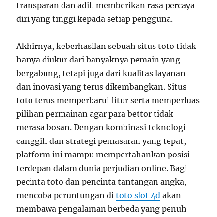
transparan dan adil, memberikan rasa percaya
diri yang tinggi kepada setiap pengguna.
Akhirnya, keberhasilan sebuah situs toto tidak
hanya diukur dari banyaknya pemain yang
bergabung, tetapi juga dari kualitas layanan
dan inovasi yang terus dikembangkan. Situs
toto terus memperbarui fitur serta memperluas
pilihan permainan agar para bettor tidak
merasa bosan. Dengan kombinasi teknologi
canggih dan strategi pemasaran yang tepat,
platform ini mampu mempertahankan posisi
terdepan dalam dunia perjudian online. Bagi
pecinta toto dan pencinta tantangan angka,
mencoba peruntungan di
toto slot 4d
akan
membawa pengalaman berbeda yang penuh