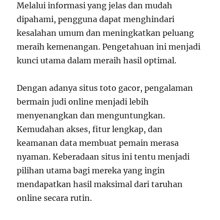
Melalui informasi yang jelas dan mudah
dipahami, pengguna dapat menghindari
kesalahan umum dan meningkatkan peluang
meraih kemenangan. Pengetahuan ini menjadi
kunci utama dalam meraih hasil optimal.
Dengan adanya situs toto gacor, pengalaman
bermain judi online menjadi lebih
menyenangkan dan menguntungkan.
Kemudahan akses, fitur lengkap, dan
keamanan data membuat pemain merasa
nyaman. Keberadaan situs ini tentu menjadi
pilihan utama bagi mereka yang ingin
mendapatkan hasil maksimal dari taruhan
online secara rutin.