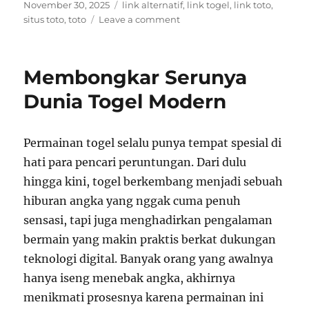
Posted
Tags
November 30, 2025
link alternatif
,
link togel
,
link toto
,
on
on
situs toto
,
toto
Leave a comment
Meningkatkan
Peluang
Menang
Membongkar Serunya
dengan
Memahami
Dunia Togel Modern
Pola
Permainan
Toto
Permainan togel selalu punya tempat spesial di
Gacor
hati para pencari peruntungan. Dari dulu
hingga kini, togel berkembang menjadi sebuah
hiburan angka yang nggak cuma penuh
sensasi, tapi juga menghadirkan pengalaman
bermain yang makin praktis berkat dukungan
teknologi digital. Banyak orang yang awalnya
hanya iseng menebak angka, akhirnya
menikmati prosesnya karena permainan ini