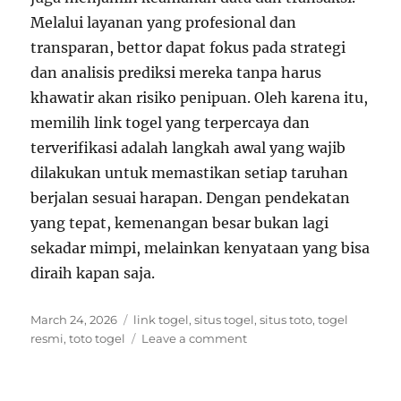
Melalui layanan yang profesional dan
transparan, bettor dapat fokus pada strategi
dan analisis prediksi mereka tanpa harus
khawatir akan risiko penipuan. Oleh karena itu,
memilih link togel yang terpercaya dan
terverifikasi adalah langkah awal yang wajib
dilakukan untuk memastikan setiap taruhan
berjalan sesuai harapan. Dengan pendekatan
yang tepat, kemenangan besar bukan lagi
sekadar mimpi, melainkan kenyataan yang bisa
diraih kapan saja.
Posted
Tags
March 24, 2026
link togel
,
situs togel
,
situs toto
,
togel
on
on
resmi
,
toto togel
Leave a comment
Akses
Link
Togel